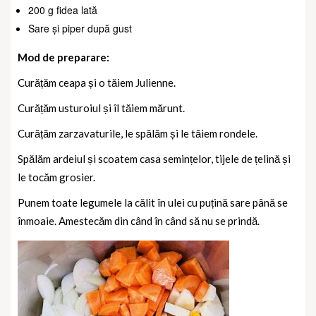
200 g fidea lată
Sare și piper după gust
Mod de preparare:
Curățăm ceapa și o tăiem Julienne.
Curățăm usturoiul și îl tăiem mărunt.
Curățăm zarzavaturile, le spălăm și le tăiem rondele.
Spălăm ardeiul și scoatem casa semințelor, tijele de țelină și
le tocăm grosier.
Punem toate legumele la călit în ulei cu puțină sare până se
înmoaie. Amestecăm din când în când să nu se prindă.