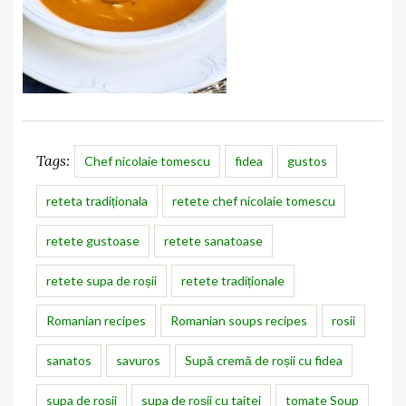
Tags:
Chef nicolaie tomescu
fidea
gustos
reteta tradiționala
retete chef nicolaie tomescu
retete gustoase
retete sanatoase
retete supa de roșii
retete tradiționale
Romanian recipes
Romanian soups recipes
rosii
sanatos
savuros
Supă cremă de roșii cu fidea
supa de roșii
supa de roșii cu taitei
tomate Soup