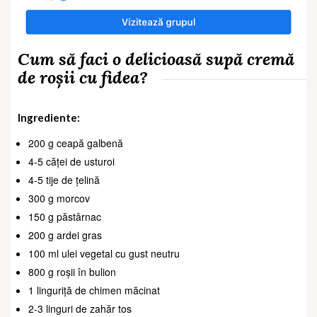
Cum să faci o delicioasă supă cremă
de roșii cu fidea?
Ingrediente:
200 g ceapă galbenă
4-5 căței de usturoi
4-5 tije de țelină
300 g morcov
150 g păstârnac
200 g ardei gras
100 ml ulei vegetal cu gust neutru
800 g roșii în bulion
1 linguriță de chimen măcinat
2-3 linguri de zahăr tos