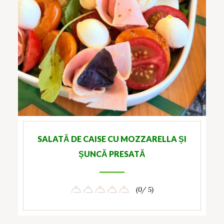
SALATĂ DE CAISE CU MOZZARELLA ȘI
ȘUNCĂ PRESATĂ
(0/ 5)