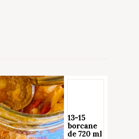
13-15
borcane
de 720 ml