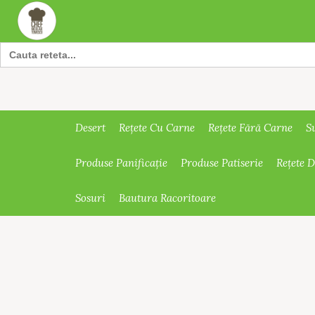
Search
for:
Desert
Rețete Cu Carne
Rețete Fără Carne
S
Produse Panificație
Produse Patiserie
Rețete 
Sosuri
Bautura Racoritoare