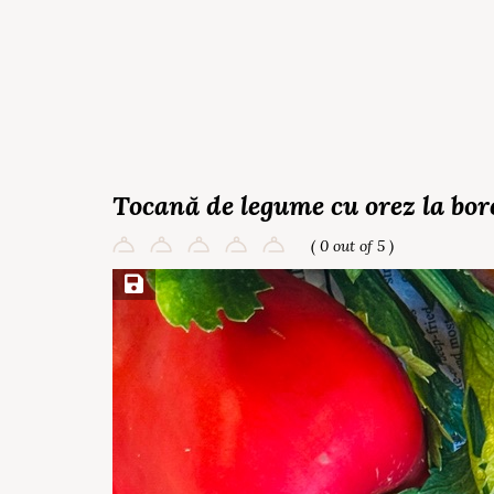
Tocană de legume cu orez la bo
( 0 out of 5 )
Save Recipe