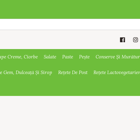
upe Creme, Ciorbe
Salate
Paste
Pește
Conserve Și Murătur
De Gem, Dulceață Și Sirop
Rețete De Post
Rețete Lactovegetarie