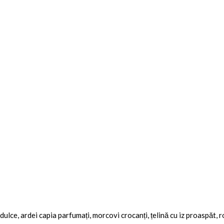
dulce, ardei capia parfumați, morcovi crocanți, țelină cu iz proaspăt, r