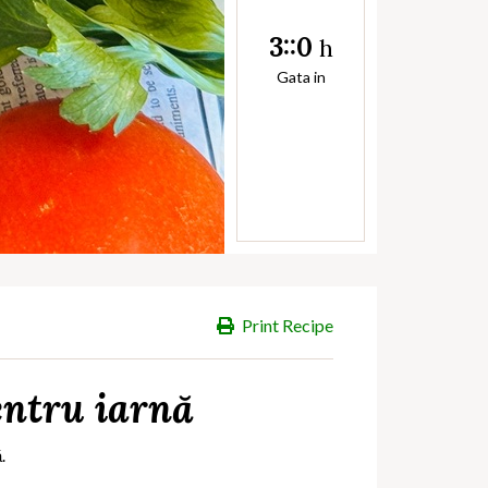
3::0
h
Gata in
Print Recipe
entru iarnă
.