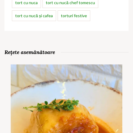
tort cu nuca
tort cu nucă chef tomescu
tort cu nucă și cafea
torturi festive
Rețete asemănătoare