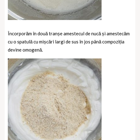
Încorporăm în două tranșe amestecul de nucă și amestecăm
cu o spatulă cu mișcări largi de sus în jos până compoziția
devine omogenă.