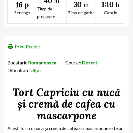
40
m
30
1:10
16 p
m
h
Timp de
Servings
Timp de gatire
Gata in
preparare
Print Recipe
Bucatarie
Romaneasca
Course:
Desert
Dificultate
Ușor
Tort Capriciu cu nucă
și cremă de cafea cu
mascarpone
Acest Tort cu nucă și cremă de cafea cu mascarpone
este un