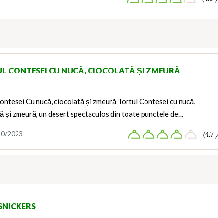
L CONTESEI CU NUCĂ, CIOCOLATĂ ȘI ZMEURĂ
ontesei Cu nucă, ciocolată și zmeură Tortul Contesei cu nucă,
ă și zmeură, un desert spectaculos din toate punctele de…
10/2023
(4.7 
SNICKERS