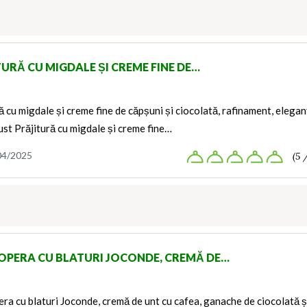
TURĂ CU MIGDALE ȘI CREME FINE DE…
ă cu migdale și creme fine de căpșuni și ciocolată, rafinament, elegan
ust Prăjitură cu migdale și creme fine…
04/2025
(5 
OPERA CU BLATURI JOCONDE, CREMĂ DE…
ra cu blaturi Joconde, cremă de unt cu cafea, ganache de ciocolată ș