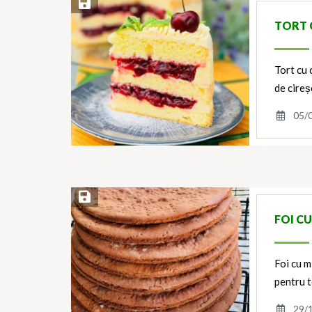
Save Recipe
TORT C
Tort cu 
de cire
05/
Save Recipe
FOI C
Foi cu m
pentru t
29/