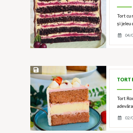
Tort cu
și jeleu
04/
Save Recipe
TORT 
Tort Rou
adevăra
02/