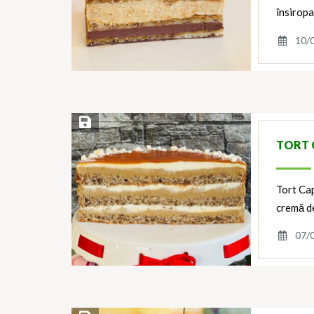
însiropa
10/
Save Recipe
TORT 
Tort Cap
cremă d
07/