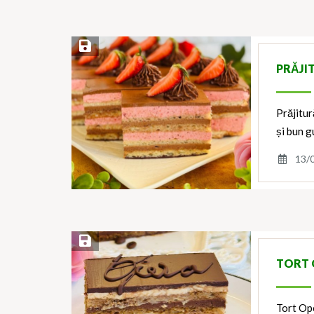
Save Recipe
PRĂJI
Prăjitur
și bun g
13/
Save Recipe
TORT 
Tort Ope