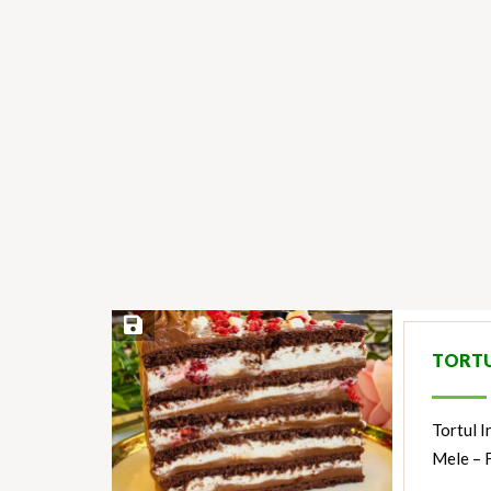
Save Recipe
TORTUL
Tortul I
Mele – 