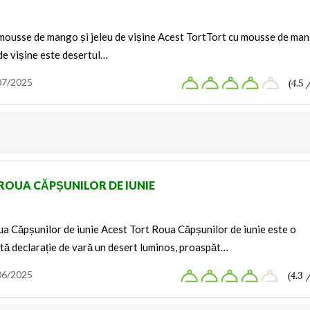
 mousse de mango și jeleu de vișine Acest TortTort cu mousse de ma
 de vișine este desertul…
07/2025
(4.5 
ROUA CĂPȘUNILOR DE IUNIE
a Căpșunilor de iunie Acest Tort Roua Căpșunilor de iunie este o
tă declarație de vară un desert luminos, proaspăt…
06/2025
(4.3 