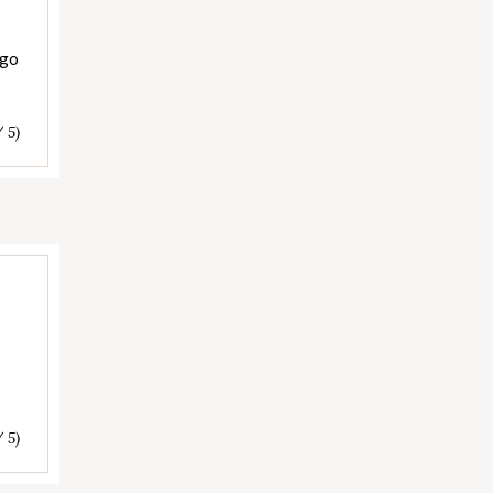
ngo
/ 5)
/ 5)