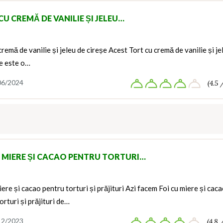
U CREMĂ DE VANILIE ȘI JELEU…
cremă de vanilie și jeleu de cireșe Acest Tort cu cremă de vanilie și je
șe este o…
06/2024
(4.5 
U MIERE ȘI CACAO PENTRU TORTURI…
iere și cacao pentru torturi și prăjituri Azi facem Foi cu miere și cac
orturi și prăjituri de…
12/2023
(4.8 