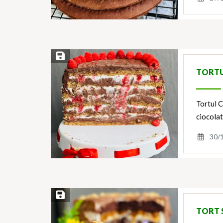
Save Recipe
TORTU
Tortul C
ciocolat
30/
Save Recipe
TORT 