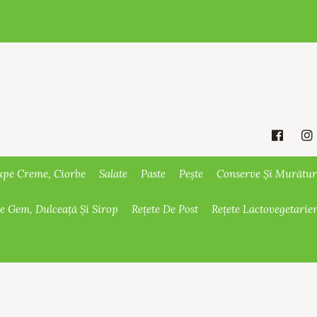
upe Creme, Ciorbe
Salate
Paste
Pește
Conserve Și Murătur
De Gem, Dulceață Și Sirop
Rețete De Post
Rețete Lactovegetarie