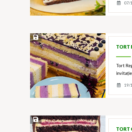
07/
Save Recipe
TORT 
Tort Reg
invitați
19/
Save Recipe
TORT 