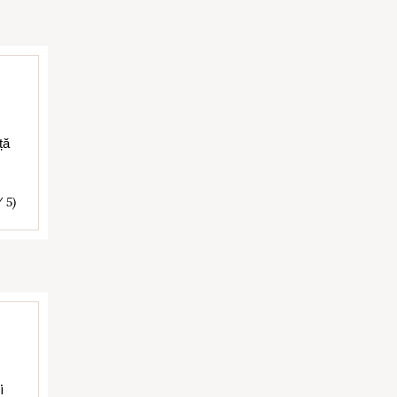
ță
/ 5)
i