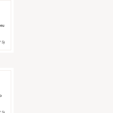
leu
/ 5)
ao
/ 5)