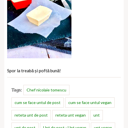
Spor la treabă și poftă bună!
Tags:
Chef nicolaie tomescu
cum se face untul de post
cum se face untul vegan
reteta unt de post
reteta unt vegan
unt
unt de post
Unt de post - Unt vegan
unt vegan