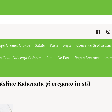
upe Creme, Ciorbe
Salate
Paste
Pește
Conserve Și Murătur
De Gem, Dulceață Și Sirop
Rețete De Post
Rețete Lactovegetarie
măsline Kalamata și oregano în stil