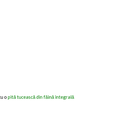
cu o
pită tucească din făină integrală