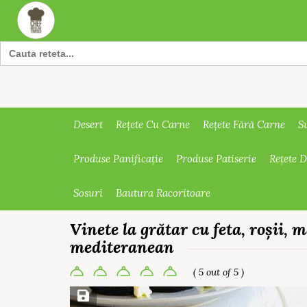
Search
for:
Desert
Rețete Cu Carne
Rețete Fără Carne
S
Produse Panificație
Produse Patiserie
Rețete 
Sosuri
Bautura Racoritoare
Vinete la grătar cu feta, roșii, 
mediteranean
( 5 out of 5 )
Save Recipe