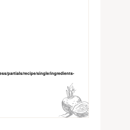
s/partials/recipe/single/ingredients-