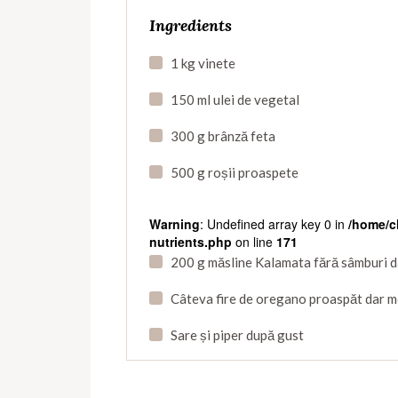
Ingredients
1 kg vinete
150 ml ulei de vegetal
300 g brânză feta
500 g roșii proaspete
Warning
: Undefined array key 0 in
/home/ch
nutrients.php
on line
171
200 g măsline Kalamata fără sâmburi da
Câteva fire de oregano proaspăt dar me
Sare și piper după gust