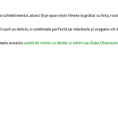
i schimbi meniul, atunci îți propun niște Vinete la grătar cu feta, roș
ii sunt un deliciu, o combinație perfectă iar măslinele și oregano vin 
xemplu aceasta
salată de vinete cu lămâie și tahini sau Baba Ghanoush