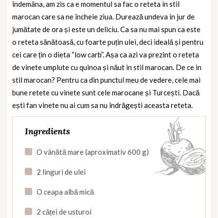
îndemâna, am zis ca e momentul sa fac o reteta in stil
marocan care sa ne încheie ziua. Durează undeva in jur de
jumătate de ora și este un deliciu. Ca sa nu mai spun ca este
o reteta sănătoasă, cu foarte puțin ulei, deci ideală și pentru
cei care țin o dieta “low carb”. Așa ca azi va prezint o reteta
de vinete umplute cu quinoa și năut in stil marocan. De ce in
stil marocan? Pentru ca din punctul meu de vedere, cele mai
bune retete cu vinete sunt cele marocane și Turcești. Dacă
ești fan vinete nu ai cum sa nu îndrăgești aceasta reteta.
Ingredients
O vânătă mare (aproximativ 600 g)
2 linguri de ulei
O ceapa albă mică
2 căței de usturoi