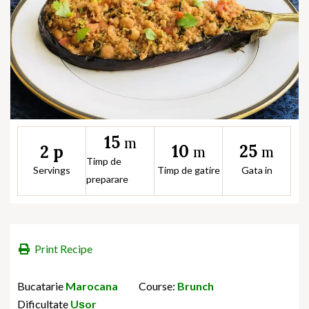
15
m
10
25
2 p
m
m
Timp de
Servings
Timp de gatire
Gata in
preparare
Print Recipe
Bucatarie
Marocana
Course:
Brunch
Dificultate
Ușor