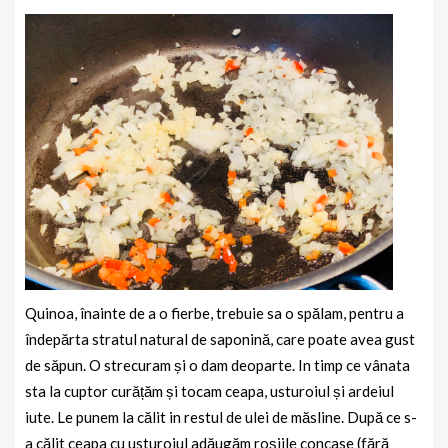
Quinoa, înainte de a o fierbe, trebuie sa o spălam, pentru a
îndepărta stratul natural de saponină, care poate avea gust
de săpun. O strecuram și o dam deoparte. In timp ce vânata
sta la cuptor curățăm și tocam ceapa, usturoiul și ardeiul
iute. Le punem la călit in restul de ulei de măsline. După ce s-
a călit ceapa cu usturoiul adăugăm roșiile concase (fără