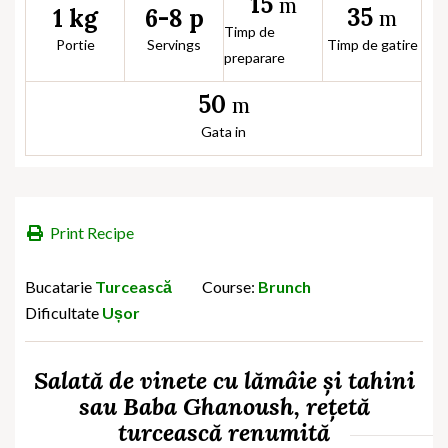
15
m
35
1 kg
6-8 p
m
Timp de
Portie
Servings
Timp de gatire
preparare
50
m
Gata in
Print Recipe
Bucatarie
Turcească
Course:
Brunch
Dificultate
Ușor
Salată de vinete cu lămâie și tahini
sau Baba Ghanoush, rețetă
turcească renumită