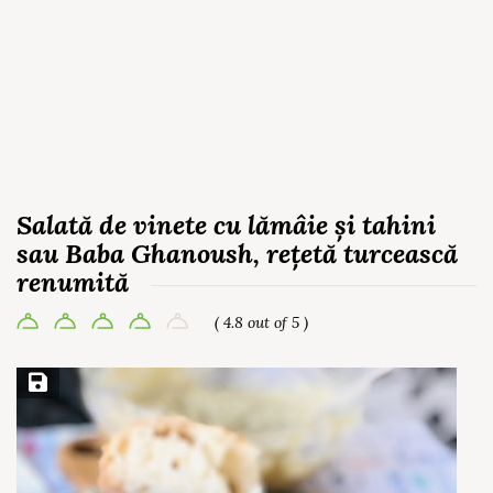
Salată de vinete cu lămâie și tahini
sau Baba Ghanoush, rețetă turcească
renumită
( 4.8 out of 5 )
Save Recipe