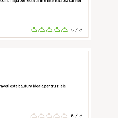
ombinația perfectă dintre intensitatea cafelei
(5 / 5)
raveți este băutura ideală pentru zilele
(0 / 5)