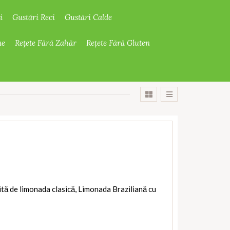
i
Gustări Reci
Gustări Calde
ne
Rețete Fără Zahăr
Rețete Fără Gluten
ită de limonada clasică, Limonada Braziliană cu