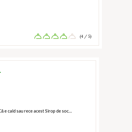
(4 / 5)
…
Că e cald sau rece acest Sirop de soc…