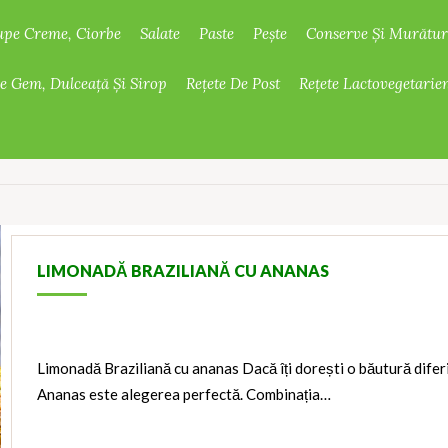
upe Creme, Ciorbe
Salate
Paste
Pește
Conserve Și Murătur
De Gem, Dulceață Și Sirop
Rețete De Post
Rețete Lactovegetarie
LIMONADĂ BRAZILIANĂ CU ANANAS
Limonadă Braziliană cu ananas Dacă îți dorești o băutură difer
Ananas este alegerea perfectă. Combinația…