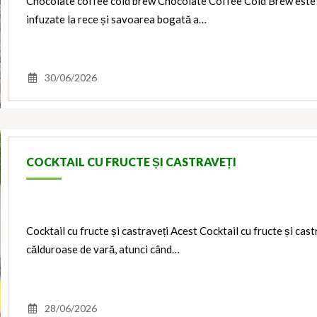
Chocolate coffee cold brew Chocolate Coffee Cold Brew este c
infuzate la rece și savoarea bogată a…
30/06/2026
COCKTAIL CU FRUCTE ȘI CASTRAVEȚI
Cocktail cu fructe și castraveți Acest Cocktail cu fructe și cast
călduroase de vară, atunci când…
28/06/2026