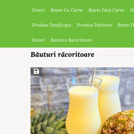
Desert
Rețete Cu Carne
Rețete Fără Carne
S
Produse Panificație
Produse Patiserie
Rețete 
Sosuri
Bautura Racoritoare
Băuturi răcoritoare
Save Recipe