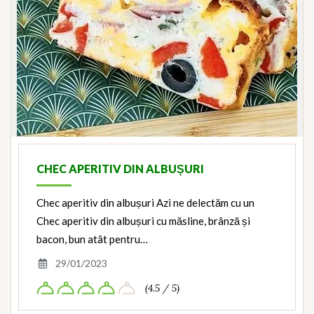
CHEC APERITIV DIN ALBUȘURI
Chec aperitiv din albușuri Azi ne delectăm cu un
Chec aperitiv din albușuri cu măsline, brânză și
bacon, bun atât pentru…
29/01/2023
(4.5 / 5)