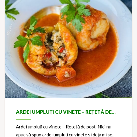
ARDEI UMPLUȚI CU VINETE – REȚETĂ DE…
Ardei umpluți cu vinete – Retetă de post Nici nu
apuc să spun ardei umpluți cu vinete și deja mi se…