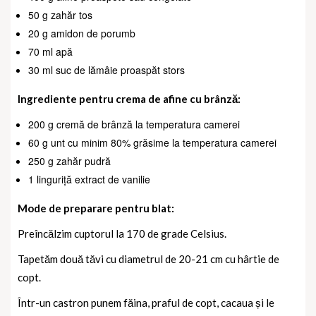
50 g zahăr tos
20 g amidon de porumb
70 ml apă
30 ml suc de lămâie proaspăt stors
Ingrediente pentru crema de afine cu brânză:
200 g cremă de brânză la temperatura camerei
60 g unt cu minim 80% grăsime la temperatura camerei
250 g zahăr pudră
1 linguriță extract de vanilie
Mode de preparare pentru blat:
Preîncălzim cuptorul la 170 de grade Celsius.
Tapetăm două tăvi cu diametrul de 20-21 cm cu hârtie de
copt.
Într-un castron punem făina, praful de copt, cacaua și le