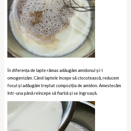
În diferența de lapte rămas adăugăm amidonul și-l
omogenizăm.
Când laptele începe să clocotească, reducem
focul și adăugăm treptat compoziția de amidon. Amestecăm
într-una până reîncepe să fiarbă și se îngroașă.