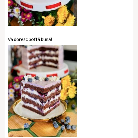
Va doresc poftă bună!