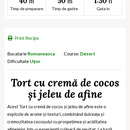
40
50
1:30
m
m
h
Timp de preparare
Timp de gatire
Gata in
Print Recipe
Bucatarie
Romaneasca
Course:
Desert
Dificultate
Ușor
Tort cu cremă de cocos
și jeleu de afine
Acest Tort cu cremă de cocos și jeleu de afine este o
explozie de arome și texturi, combinând dulceața și
cremozitatea cocoșului cu prospețimea și aciditatea
afinelelor într-o experiență culinară de neuitat. La bază,