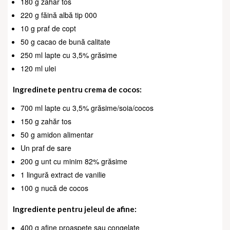
180 g zahăr tos
220 g făină albă tip 000
10 g praf de copt
50 g cacao de bună calitate
250 ml lapte cu 3,5% grăsime
120 ml ulei
Ingredinete pentru crema de cocos:
700 ml lapte cu 3,5% grăsime/soia/cocos
150 g zahăr tos
50 g amidon alimentar
Un praf de sare
200 g unt cu minim 82% grăsime
1 lingură extract de vanilie
100 g nucă de cocos
Ingrediente pentru jeleul de afine:
400 g afine proaspete sau congelate