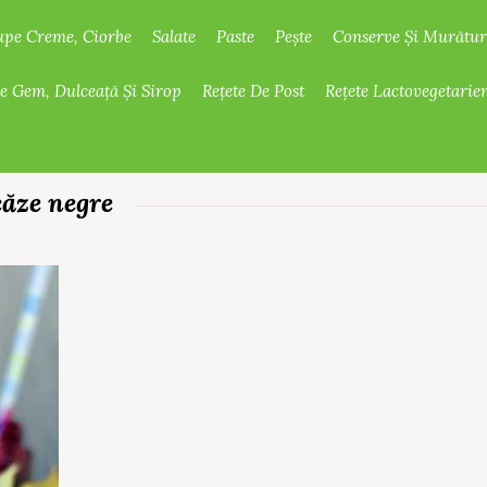
upe Creme, Ciorbe
Salate
Paste
Pește
Conserve Și Murătur
De Gem, Dulceață Și Sirop
Rețete De Post
Rețete Lactovegetarie
căze negre