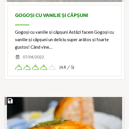
GOGOȘI CU VANILIE ȘI CĂPȘUNI
Gogoși cu vanilie și căpșuni Astăzi facem Gogoși cu
vanilie și căpșuni un deliciu super arătos și foarte
gustos! Când vine…
07/04/2022
(4.8 / 5)
Save Recipe