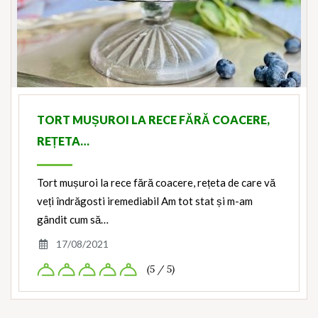
TORT MUȘUROI LA RECE FĂRĂ COACERE,
REȚETA…
Tort mușuroi la rece fără coacere, rețeta de care vă
veți îndrăgosti iremediabil Am tot stat și m-am
gândit cum să…
17/08/2021
(5 / 5)