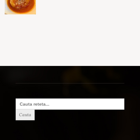
Search
for: