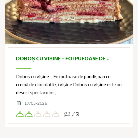
DOBOȘ CU VIȘINE – FOI PUFOASE DE…
Doboș cu vișine – Foi pufoase de pandișpan cu
cremă de ciocolată și vișine Doboș cu vișine este un
desert spectaculos,…
17/05/2026
(2.3 / 5)