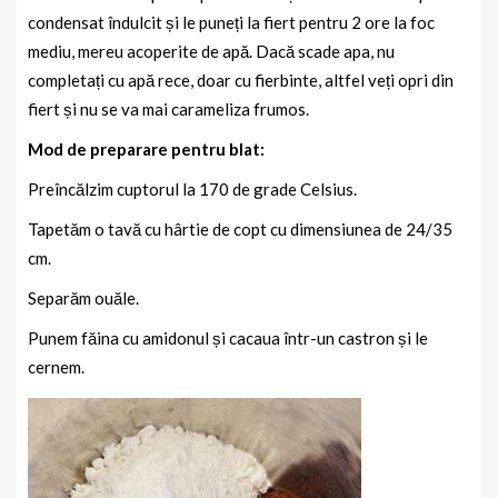
condensat îndulcit și le puneți la fiert pentru 2 ore la foc
mediu, mereu acoperite de apă. Dacă scade apa, nu
completați cu apă rece, doar cu fierbinte, altfel veți opri din
fiert și nu se va mai carameliza frumos.
Mod de preparare pentru blat:
Preîncălzim cuptorul la 170 de grade Celsius.
Tapetăm o tavă cu hârtie de copt cu dimensiunea de 24/35
cm.
Separăm ouăle.
Punem făina cu amidonul și cacaua într-un castron și le
cernem.