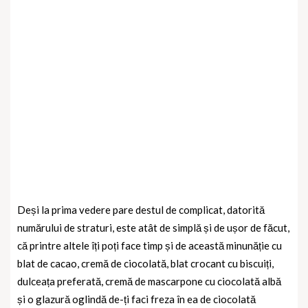
Deși la prima vedere pare destul de complicat, datorită
numărului de straturi, este atât de simplă și de ușor de făcut,
că printre altele îți poți face timp și de această minunăție cu
blat de cacao, cremă de ciocolată, blat crocant cu biscuiți,
dulceața preferată, cremă de mascarpone cu ciocolată albă
și o glazură oglindă de-ți faci freza în ea de ciocolată