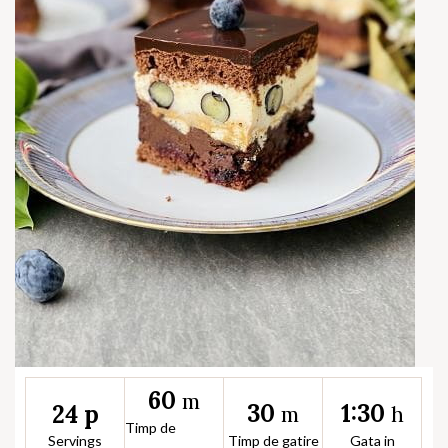
60
m
30
1:30
24 p
m
h
Timp de
Servings
Timp de gatire
Gata in