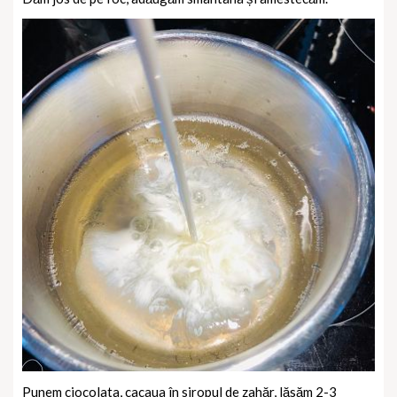
Punem ciocolata, cacaua în siropul de zahăr, lăsăm 2-3