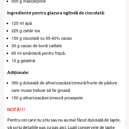
500 g mascarpone
Ingrediente pentru glazura oglindă de ciocolată:
125 ml apă
225 g zahăr tos
150 g ciocolată cu 55-60% cacao
30 g cacao de bună calitate
65 ml smântană pentru frișcă,
10 g gelatină
Adiționale:
350 g dulceață de afine/coacăze/zmeură/fructe de pădure
care musai trebuie să fie groasă
150 g afine/coacăze/zmeură proaspete
NOTĂ!!!
Pentru cei care nu știu sau nu au mai făcut dulceață de lapte,
vă scriu detaliile pas cu pas aici. Luați conservele de lapte