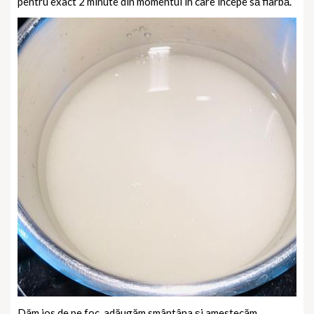
pentru exact 2 minute din momentul în care începe să fiarbă.
Dăm jos de pe foc, adăugăm smântâna și amestecăm.