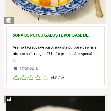
View
Ingredients
SUPĂ DE PUI CU GĂLUȘTE PUFOASE DE…
Vrei să faci supă de pui cu găluște pufoase de griș și
nicicum nu îți reușesc?! Nici o problemă, respectă
cu…
17/09/2018
(4.8 / 5)
Save Recipe