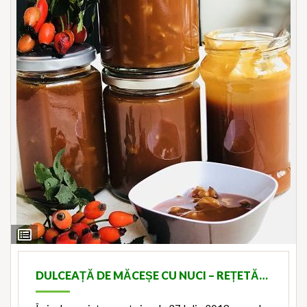
View
Ingredients
DULCEAȚĂ DE MĂCEȘE CU NUCI – REȚETĂ…