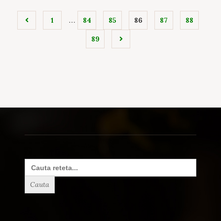
…
1
84
85
86
87
88
89
Search
for: