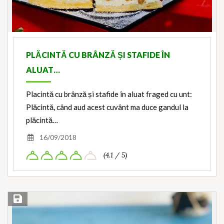
PLĂCINTĂ CU BRÂNZĂ ȘI STAFIDE ÎN
ALUAT…
Placintă cu brânză și stafide în aluat fraged cu unt:
Plăcintă, când aud acest cuvânt ma duce gandul la
plăcintă…
16/09/2018
(4.1 / 5)
Save Recipe