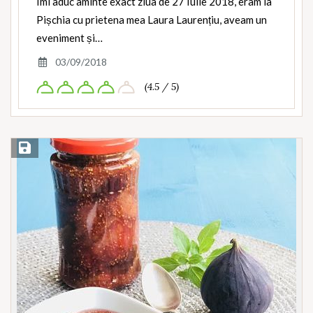
Îmi aduc aminte exact ziua de 27 Iulie 2018, eram la
Pișchia cu prietena mea Laura Laurențiu, aveam un
eveniment și…
03/09/2018
(4.5 / 5)
Save Recipe