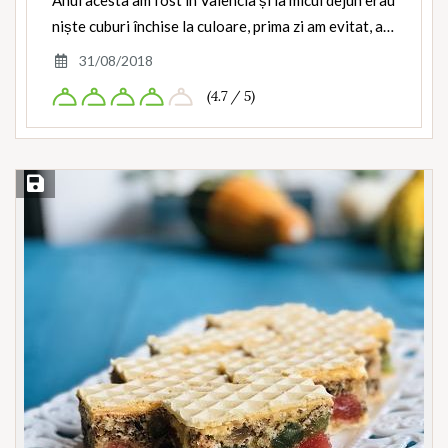
Anul acesta am fost în Valencia și la micul dejun erau
niște cuburi închise la culoare, prima zi am evitat, a…
31/08/2018
(4.7 / 5)
Save Recipe