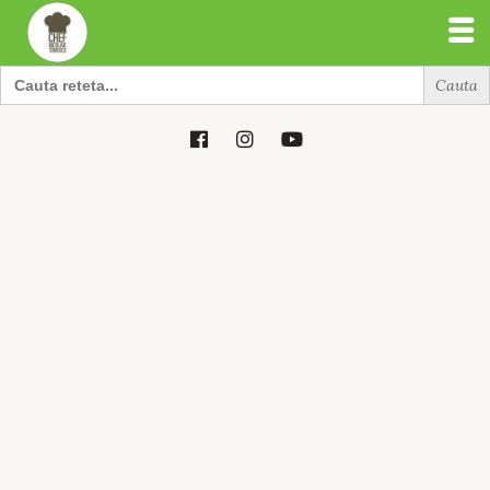
Search
for:
Search
for: