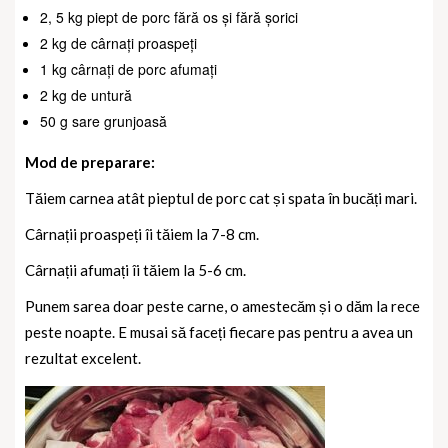
2, 5 kg piept de porc fără os și fără șorici
2 kg de cârnați proaspeți
1 kg cârnați de porc afumați
2 kg de untură
50 g sare grunjoasă
Mod de preparare:
Tăiem carnea atât pieptul de porc cat și spata în bucăți mari.
Cârnații proaspeți îi tăiem la 7-8 cm.
Cârnații afumați îi tăiem la 5-6 cm.
Punem sarea doar peste carne, o amestecăm și o dăm la rece
peste noapte. E musai să faceți fiecare pas pentru a avea un
rezultat excelent.