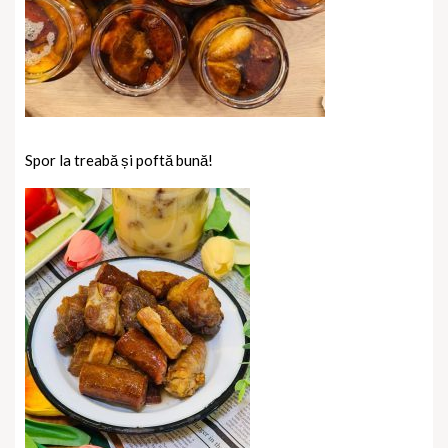
Spor la treabă și poftă bună!