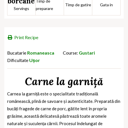
borcane
Timp de
Timp de gatire
Gata in
Servings
preparare
Print Recipe
Bucatarie
Romaneasca
Course:
Gustari
Dificultate
Ușor
Carne la garniță
Carnea la garniță este o specialitate tradițională
românească, plină de savoare și autenticitate. Preparată din
bucăți fragede de carne de porc, gătite lent în propria
grăsime, această delicatesă păstrează toate aromele
naturale și suculența cărnii. Procesul îndelungat de