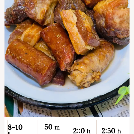
50
8-10
m
2::0
2:50
h
h