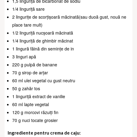
1,5 linguriță de bicarbonat de sodiu
1/4 linguriță sare
2 lingurițe de scorțișoară măcinată(sau duoă gust, nouă ne
place tare mult)
1/2 linguriță nucșoară măcinată
1/4 linguriță de ghimbir măcinat
1 lingură făină din semințe de in
3 linguri apă
220 g pulpă de banane
70 g sirop de arțar
60 ml ulei vegetal cu gust neutru
50 g zahăr tos
1 linguriță extract de vanilie
60 ml lapte vegetal
120 g morcovi răzuiți fin
70 g nuci tocate grosier
Ingrediente pentru crema de caju: