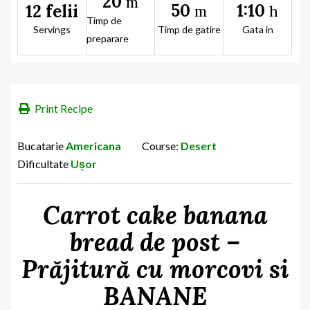
20
m
50
1:10
12 felii
m
h
Timp de
Servings
Timp de gatire
Gata in
preparare
Print Recipe
Bucatarie
Americana
Course:
Desert
Dificultate
Ușor
Carrot cake banana
bread de post –
Prăjitură cu morcovi si
BANANE