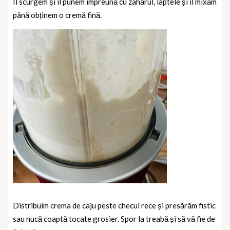
Îl scurgem și îl punem împreună cu zahărul, laptele și îl mixăm
până obținem o cremă fină.
Distribuim crema de caju peste checul rece și presărăm fistic
sau nucă coaptă tocate grosier. Spor la treabă și să vă fie de