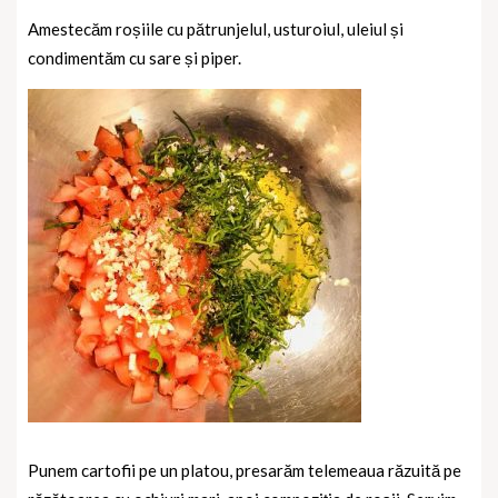
Amestecăm roșiile cu pătrunjelul, usturoiul, uleiul și
condimentăm cu sare și piper.
Punem cartofii pe un platou, presarăm telemeaua răzuită pe