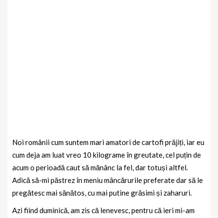
Noi românii cum suntem mari amatori de cartofi prăjiți, iar eu
cum deja am luat vreo 10 kilograme în greutate, cel puțin de
acum o perioadă caut să mănânc la fel, dar totuși altfel.
Adică să-mi păstrez în meniu mâncărurile preferate dar să le
pregătesc mai sănătos, cu mai putine grăsimi și zaharuri.
Azi fiind duminică, am zis că lenevesc, pentru că ieri mi-am