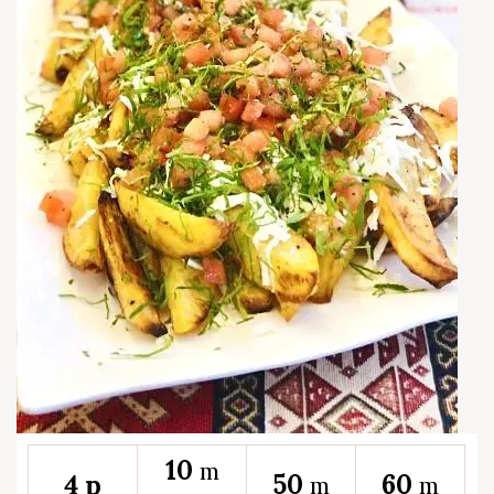
10
m
50
60
4 p
m
m