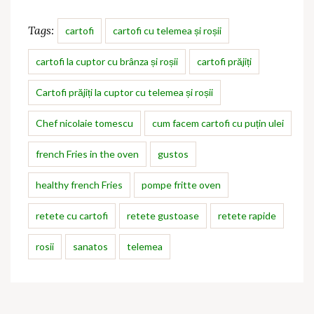
Tags:
cartofi
cartofi cu telemea și roșii
cartofi la cuptor cu brânza și roșii
cartofi prăjiți
Cartofi prăjiți la cuptor cu telemea și roșii
Chef nicolaie tomescu
cum facem cartofi cu puțin ulei
french Fries in the oven
gustos
healthy french Fries
pompe fritte oven
retete cu cartofi
retete gustoase
retete rapide
rosii
sanatos
telemea