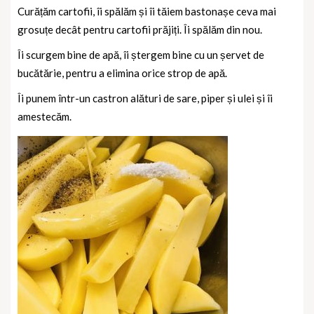
Curățăm cartofii, îi spălăm și îi tăiem bastonașe ceva mai
grosuțe decât pentru cartofii prăjiți. Îi spălăm din nou.
Îi scurgem bine de apă, îi ștergem bine cu un șervet de
bucătărie, pentru a elimina orice strop de apă.
Îi punem într-un castron alături de sare, piper și ulei și îi
amestecăm.