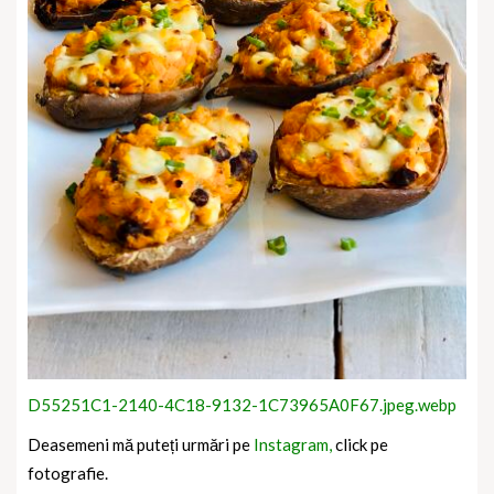
D55251C1-2140-4C18-9132-1C73965A0F67.jpeg.webp
Deasemeni mă puteți urmări pe
Instagram,
click pe
fotografie.