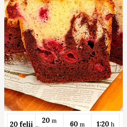
20
m
60
1:20
20 felii
m
h