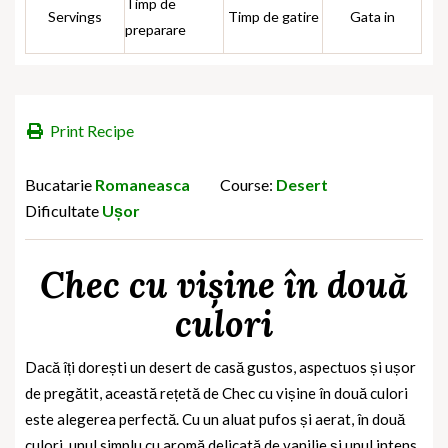
Timp de
Servings
Timp de gatire
Gata in
preparare
Print Recipe
Bucatarie
Romaneasca
Course:
Desert
Dificultate
Ușor
Chec cu vișine în două
culori
Dacă îți dorești un desert de casă gustos, aspectuos și ușor
de pregătit, această rețetă de Chec cu vișine în două culori
este alegerea perfectă. Cu un aluat pufos și aerat, în două
culori, unul simplu cu aromă delicată de vanilie și unul intens,