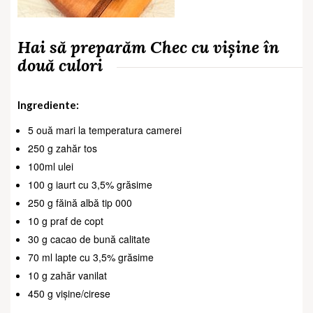
Hai să preparăm Chec cu vișine în
două culori
Ingrediente:
5 ouă mari la temperatura camerei
250 g zahăr tos
100ml ulei
100 g iaurt cu 3,5% grăsime
250 g făină albă tip 000
10 g praf de copt
30 g cacao de bună calitate
70 ml lapte cu 3,5% grăsime
10 g zahăr vanilat
450 g vișine/cirese