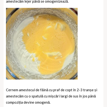
amestecăm lejer până se omogenizează.
Cernem amestecul de făină cu praf de copt în 2-3 tranșe și
amestecăm cu o spatulă cu mișcări largi de sus în jos până
compoziția devine omogenă.