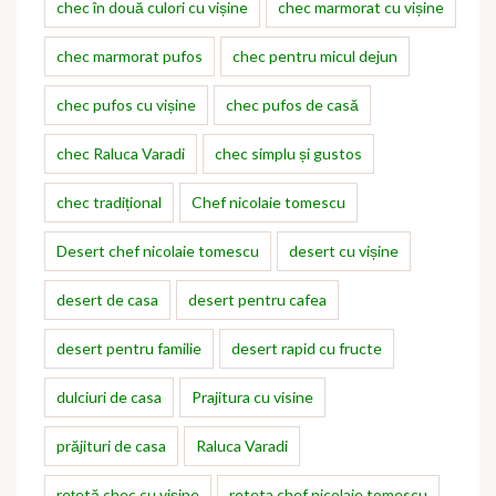
chec în două culori cu vișine
chec marmorat cu vișine
chec marmorat pufos
chec pentru micul dejun
chec pufos cu vișine
chec pufos de casă
chec Raluca Varadi
chec simplu și gustos
chec tradițional
Chef nicolaie tomescu
Desert chef nicolaie tomescu
desert cu vișine
desert de casa
desert pentru cafea
desert pentru familie
desert rapid cu fructe
dulciuri de casa
Prajitura cu visine
prăjituri de casa
Raluca Varadi
rețetă chec cu vișine
reteta chef nicolaie tomescu