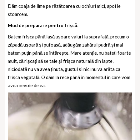
Dăm coaja de lime pe răzătoarea cu ochiuri mici, apoi le
stoarcem.
Mod de preparare pentru frișcă:
Batem frișca până lasă ușoare valuri la suprafață, precum o
zăpadă ușoară și pufoasă, adăugăm zahărul pudră și mai
batem puțin până se întărește. Mare atenție, nu bateți foarte
mult, că rișcați să se taie și frișca naturală din lapte,
niciodată nu va avea ținuta, gustul și nici nu va arăta ca
frișca vegatală. O dăm la rece până în momentul în care vom
avea nevoie de ea.