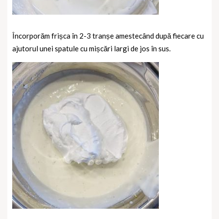
Încorporăm frișca în 2-3 tranșe amestecând după fiecare cu
ajutorul unei spatule cu mișcări largi de jos în sus.