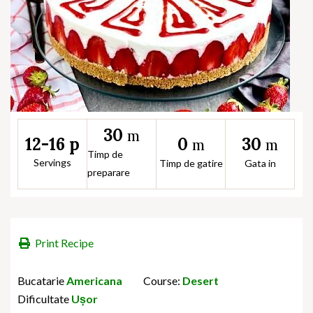
30
m
0
30
12-16 p
m
m
Timp de
Servings
Timp de gatire
Gata in
preparare
Print Recipe
Bucatarie
Americana
Course:
Desert
Dificultate
Ușor