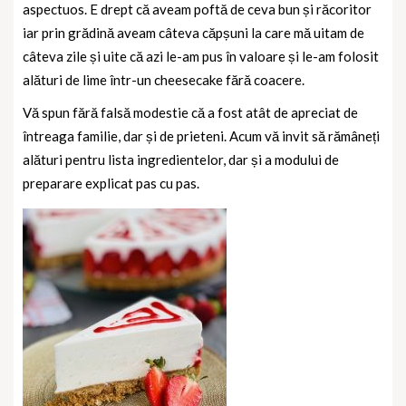
aspectuos. E drept că aveam poftă de ceva bun și răcoritor
iar prin grădină aveam câteva căpșuni la care mă uitam de
câteva zile și uite că azi le-am pus în valoare și le-am folosit
alături de lime într-un cheesecake fără coacere.
Vă spun fără falsă modestie că a fost atât de apreciat de
întreaga familie, dar și de prieteni. Acum vă invit să rămâneți
alături pentru lista ingredientelor, dar și a modului de
preparare explicat pas cu pas.