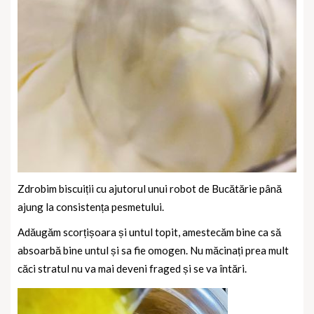
Zdrobim biscuiții cu ajutorul unui robot de Bucătărie până
ajung la consistența pesmetului.
Adăugăm scorțișoara și untul topit, amestecăm bine ca să
absoarbă bine untul și sa fie omogen. Nu măcinați prea mult
căci stratul nu va mai deveni fraged și se va întări.