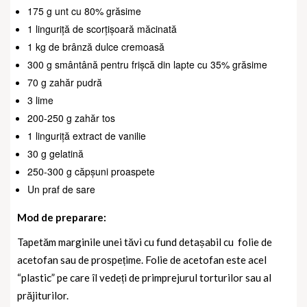
175 g unt cu 80% grăsime
1 linguriță de scorțișoară măcinată
1 kg de brânză dulce cremoasă
300 g smântână pentru frișcă din lapte cu 35% grăsime
70 g zahăr pudră
3 lime
200-250 g zahăr tos
1 linguriță extract de vanilie
30 g gelatină
250-300 g căpșuni proaspete
Un praf de sare
Mod de preparare:
Tapetăm marginile unei tăvi cu fund detașabil cu
folie de
acetofan sau de prospețime. Folie de acetofan este acel
“plastic” pe care îl vedeți de primprejurul torturilor sau al
prăjiturilor.