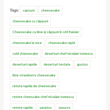
Tags:
capsuni
cheesecake
cheesecake cu căpșuni
Cheesecake cu lime și căpșuni în stil fraisier
cheesecake la rece
cheesecake rapid
cold cheesecake
deserturi chef nicolaie tomescu
deserturi rapide
deserturi testate
gustos
lime strawberry cheesecake
reteta rapida de cheesecake
retete cheescake chef nicolaie tomescu
retete rapide
sanatos
savuros