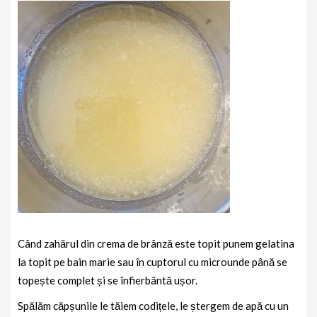
Când zahărul din crema de brânză este topit punem gelatina
la topit pe bain marie sau în cuptorul cu microunde până se
topește complet și se înfierbântă ușor.
Spălăm căpșunile le tăiem codițele, le ștergem de apă cu un