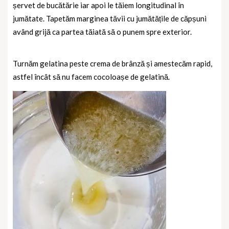
șervet de bucătărie iar apoi le tăiem longitudinal în
jumătate.
Tapetăm marginea tăvii cu jumătățile de căpșuni
având grijă ca partea tăiată să o punem spre exterior.
Turnăm gelatina peste crema de brânză și amestecăm rapid,
astfel încât să nu facem cocoloașe de gelatină.