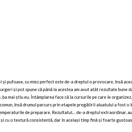
oi și pufoase, cu miez perfect este de-a dreptul o provocare, însă ace
urgeri și pot spune că până la acestea am avut atât rezultate bune da
a mai știu eu. Întâmplarea face că la cursurile pe care le organizez, 
n comun, însă drumul parcurs prin etapele pregătirii aluatului a fost o
emperaturile de preparare. Rezultatul… de-a dreptul extraordinar, au 
și cu o textură consistentă, dar în același timp fină și foarte gustoas