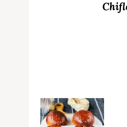
Chifl