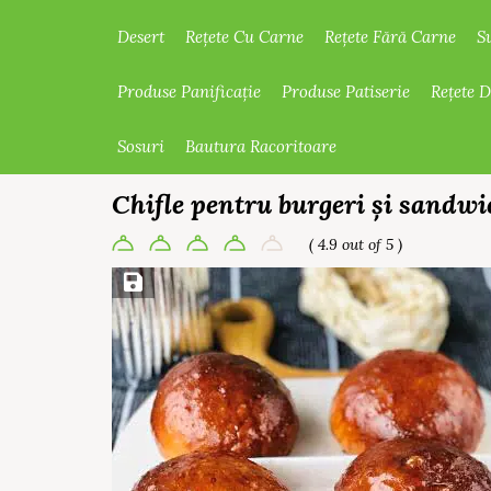
Desert
Rețete Cu Carne
Rețete Fără Carne
S
Produse Panificație
Produse Patiserie
Rețete 
Sosuri
Bautura Racoritoare
Chifle pentru burgeri și sandwi
( 4.9 out of 5 )
Save Recipe