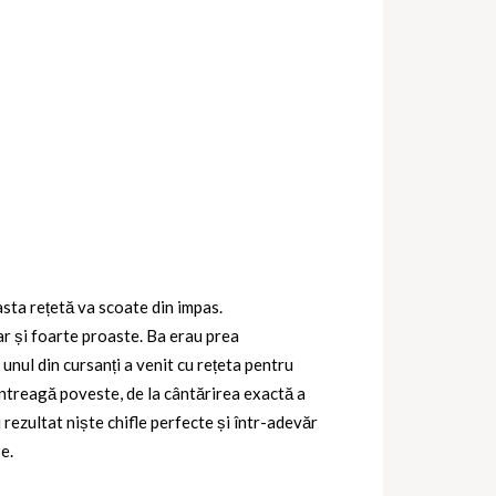
asta rețetă va scoate din impas.
r și foarte proaste. Ba erau prea
unul din cursanți a venit cu rețeta pentru
 întreagă poveste, de la cântărirea exactă a
rezultat niște chifle perfecte și într-adevăr
e.