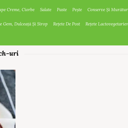
upe Creme, Ciorbe
Salate
Paste
Pește
Conserve Și Murătur
De Gem, Dulceață Și Sirop
Rețete De Post
Rețete Lactovegetarie
ch-uri