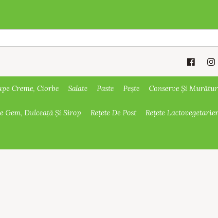
upe Creme, Ciorbe
Salate
Paste
Pește
Conserve Și Murătur
De Gem, Dulceață Și Sirop
Rețete De Post
Rețete Lactovegetarie