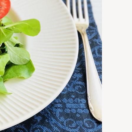
15
m
Timp de
gatire