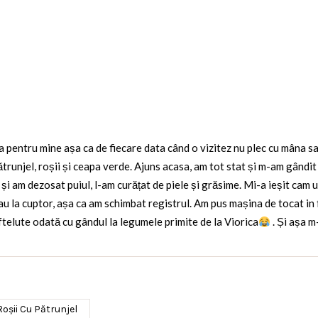
entru mine așa ca de fiecare data când o vizitez nu plec cu mâna sau
runjel, roșii și ceapa verde. Ajuns acasa, am tot stat și m-am gândit c
și am dezosat puiul, l-am curățat de piele și grăsime. Mi-a ieșit cam 
sau la cuptor, așa ca am schimbat registrul. Am pus mașina de tocat in f
ftelute odată cu gândul la legumele primite de la Viorica
. Și așa m
oșii Cu Pătrunjel