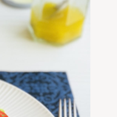
Servings
20
m
Timp de
preparare