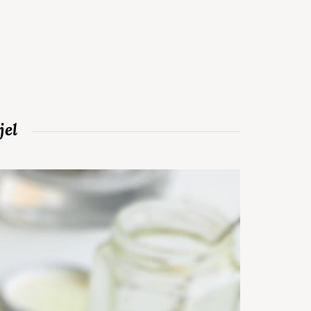
jel
6 p