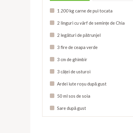
1
200
kg carne de pui tocata
2 linguri cu vârf de semințe de Chia
2 legături de pătrunjel
3 fire de ceapa verde
3 cm de ghimbir
3 căței de usturoi
Ardei iute roșu după gust
50 ml sos de soia
Sare după gust