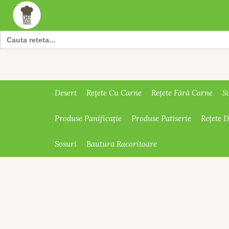
Search
for:
Desert
Rețete Cu Carne
Rețete Fără Carne
S
Produse Panificație
Produse Patiserie
Rețete 
Sosuri
Bautura Racoritoare