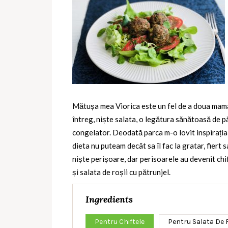
Mătușa mea Viorica este un fel de a doua mama p
întreg, niște salata, o legătura sănătoasă de păt
congelator. Deodată parca m-o lovit inspirația 
dieta nu puteam decât sa îl fac la gratar, fiert 
niște perișoare, dar perisoarele au devenit chi
și salata de roșii cu pătrunjel.
Ingredients
Pentru Chiftele
Pentru Salata De R