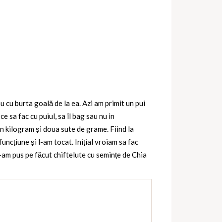
 cu burta goală de la ea. Azi am primit un pui
e sa fac cu puiul, sa îl bag sau nu in
un kilogram și doua sute de grame. Fiind la
uncțiune și l-am tocat. Inițial vroiam sa fac
-am pus pe făcut chiftelute cu semințe de Chia