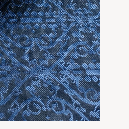
35
m
Gata in