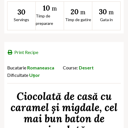
10
m
20
30
30
m
m
Timp de
Servings
Timp de gatire
Gata in
preparare
Print Recipe
Bucatarie
Romaneasca
Course:
Desert
Dificultate
Ușor
Ciocolată de casă cu
caramel și migdale, cel
mai bun baton de