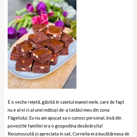
E o veche rețetă, găsită în caietul mamei mele, care de fapt
nu e al ei ci al unei mătuși de-a tatălui meu din zona
Făgetului. Eu nu am apucat sa o cunosc personal, însă din
poveștile familiei era o gospodina desăvârșita!
Recunoscută și apreciata in sat, Cornelia era bucătăreasa de