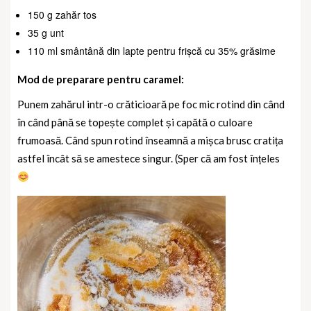
150 g zahăr tos
35 g unt
110 ml smântână din lapte pentru frișcă cu 35% grăsime
Mod de preparare pentru caramel:
Punem zahărul intr-o crăticioară pe foc mic rotind din când
în când până se topește complet și capătă o culoare
frumoasă. Când spun rotind înseamnă a mișca brusc cratița
astfel încât să se amestece singur. (Sper că am fost înțeles