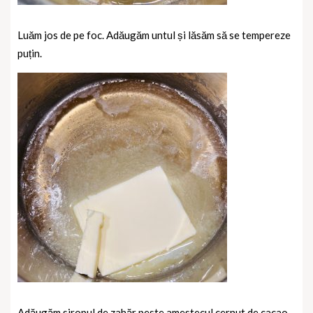
Luăm jos de pe foc. Adăugăm untul și lăsăm să se tempereze
puțin.
Adăugăm siropul de zahăr peste amestecul cernut de cacao