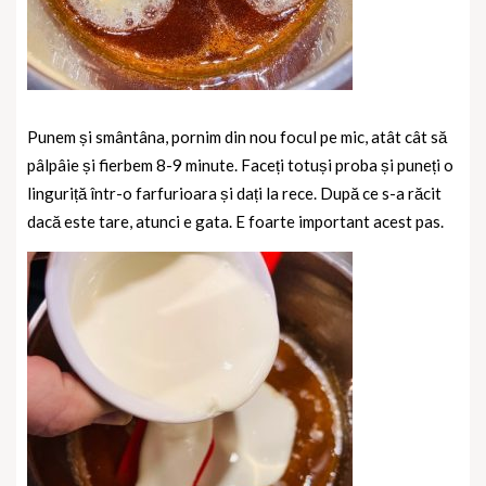
Punem și smântâna, pornim din nou focul pe mic, atât cât să
pâlpâie și fierbem 8-9 minute. Faceți totuși proba și puneți o
linguriță într-o farfurioara și dați la rece. După ce s-a răcit
dacă este tare, atunci e gata. E foarte important acest pas.