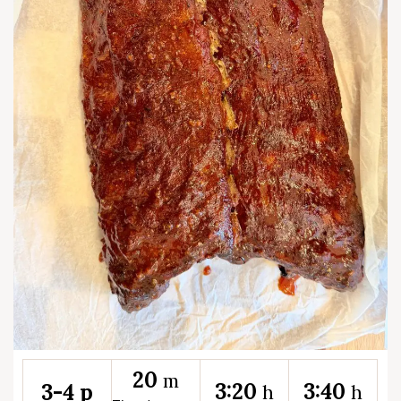
20
m
3:20
3:40
3-4 p
h
h