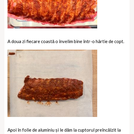
A doua zi fiecare coastă o învelim bine într-o hârtie de copt.
Apoi în folie de aluminiu și le
dăm la cuptorul preîncălzit la