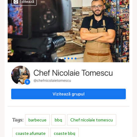
Tags:
barbecue
bbq
Chef nicolaie tomescu
coaste afumate
coaste bbq