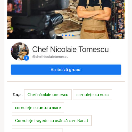
Tags:
Chef nicolaie tomescu
cornulețe cu nuca
cornulețe cu untura mare
Cornulețe fragede cu osânză ca-n Banat