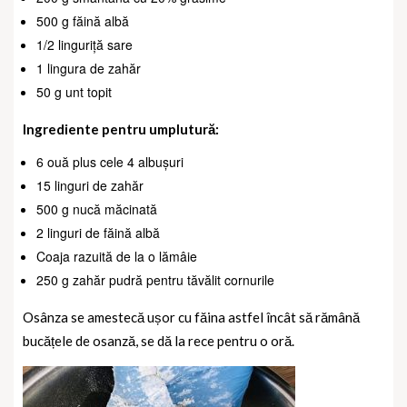
500 g făină albă
1/2 linguriță sare
1 lingura de zahăr
50 g unt topit
Ingrediente pentru umplutură:
6 ouă plus cele 4 albușuri
15 linguri de zahăr
500 g nucă măcinată
2 linguri de făină albă
Coaja razuită de la o lămâie
250 g zahăr pudră pentru tăvălit cornurile
Osânza se amestecă ușor cu făina astfel încât să rămână
bucățele de osanză, se dă la rece pentru o oră.