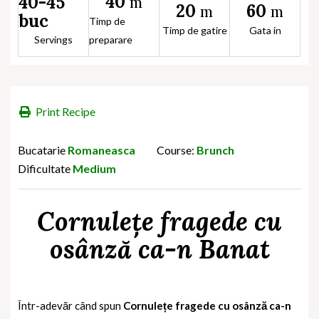
40
40-45
m
20
60
m
m
buc
Timp de
Timp de gatire
Gata in
Servings
preparare
Print Recipe
Bucatarie
Romaneasca
Course:
Brunch
Dificultate
Medium
Cornulețe fragede cu
osânză ca-n Banat
Într-adevăr când spun
Cornulețe fragede cu osânză ca-n