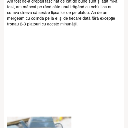
Am fost de-a dreptul fascinat de cât de bune sunt și atât mi-a
fost, am mâncat pe rând câte unul trăgând cu ochiul ca nu
cumva cineva să sesize lipsa lor de pe platou. An de an
mergeam cu colinda pe la ei și de fiecare dată fără excepție
tronau 2-3 platouri cu aceste minunății.