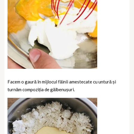
Facem o gaură în mijlocul făinii amestecate cu untură și
turnăm compoziția de gălbenușuri.