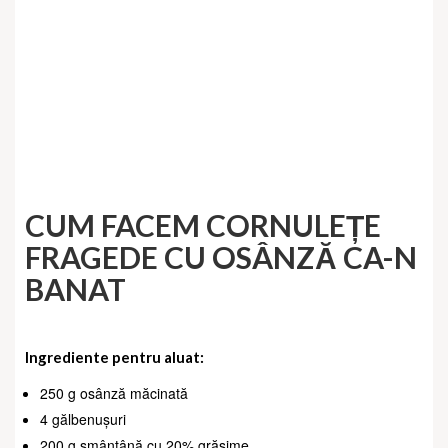
CUM FACEM
CORNULEȚE
FRAGEDE CU OSÂNZĂ CA-N
BANAT
Ingrediente pentru aluat:
250 g osânză măcinată
4 gălbenușuri
200 g smântână cu 20% grăsime