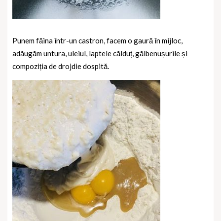
Punem făina într-un castron, facem o gaură în mijloc,
adăugăm untura, uleiul, laptele călduț, gălbenușurile și
compoziția de drojdie dospită.