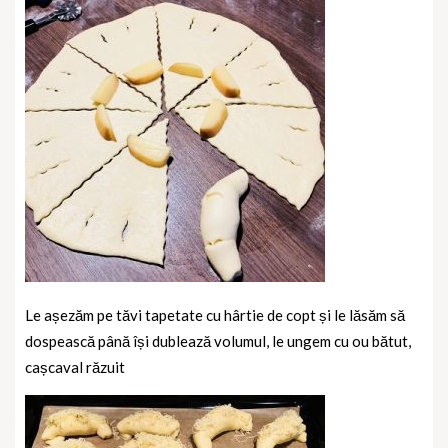
Le așezăm pe tăvi tapetate cu hârtie de copt și le lăsăm să
dospească până își dublează volumul, le ungem cu ou bătut,
cașcaval răzuit