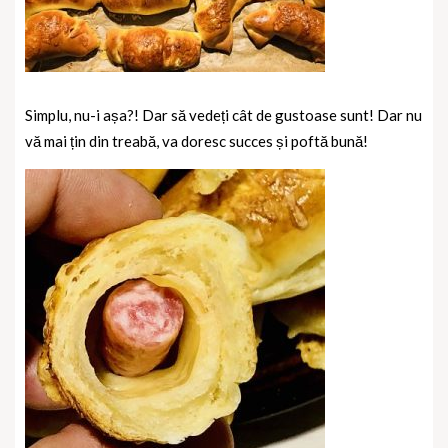
Simplu, nu-i așa?! Dar să vedeți cât de gustoase sunt! Dar nu
vă mai țin din treabă, va doresc succes și poftă bună!