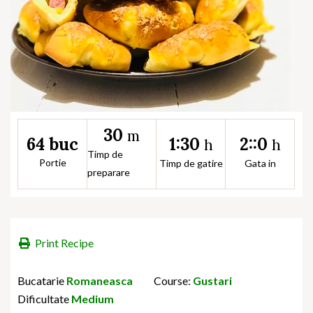
30
m
1:30
2::0
64 buc
h
h
Timp de
Portie
Timp de gatire
Gata in
preparare
Print Recipe
Bucatarie
Romaneasca
Course:
Gustari
Dificultate
Medium