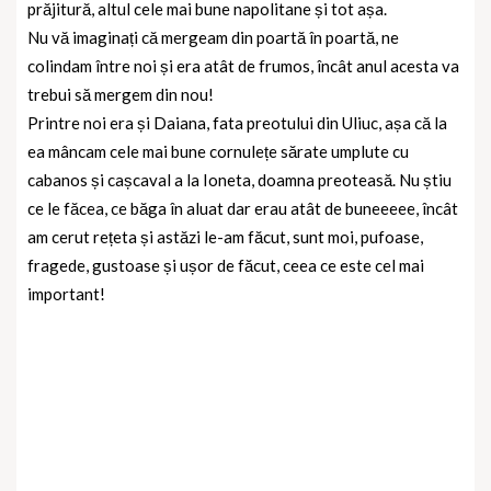
prăjitură, altul cele mai bune napolitane și tot așa.
Nu vă imaginați că mergeam din poartă în poartă, ne
colindam între noi și era atât de frumos, încât anul acesta va
trebui să mergem din nou!
Printre noi era și Daiana, fata preotului din Uliuc, așa că la
ea mâncam cele mai bune cornulețe sărate umplute cu
cabanos și cașcaval a la Ioneta, doamna preoteasă. Nu știu
ce le făcea, ce băga în aluat dar erau atât de buneeeee, încât
am cerut rețeta și astăzi le-am făcut, sunt moi, pufoase,
fragede, gustoase și ușor de făcut, ceea ce este cel mai
important!