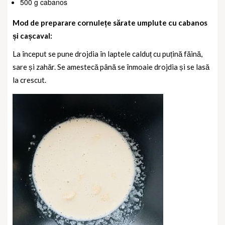
500 g cabanos
Mod de preparare cornulețe sărate umplute cu cabanos
și cașcaval:
La început se pune drojdia în laptele calduț cu puțină făină,
sare și zahăr. Se amestecă până se înmoaie drojdia și se lasă
la crescut.