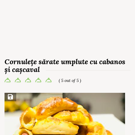
Cornulețe sărate umplute cu cabanos
și cașcaval
( 5 out of 5 )
Save Recipe