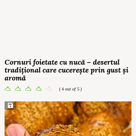
Cornuri foietate cu nucă – desertul
tradițional care cucerește prin gust și
aromă
( 4 out of 5 )
Save Recipe