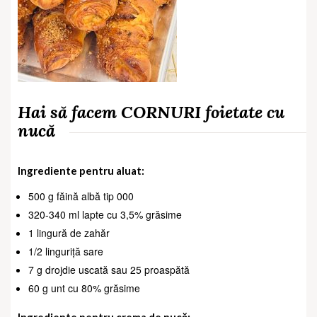
Hai să facem CORNURI foietate cu
nucă
Ingrediente pentru aluat:
500 g făină albă tip 000
320-340 ml lapte cu 3,5% grăsime
1 lingură de zahăr
1/2 linguriță sare
7 g drojdie uscată sau 25 proaspătă
60 g unt cu 80% grăsime