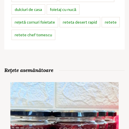
dulciuri de casa
foietaj cu nucă
rețetă cornuri foietate
reteta desert rapid
retete
retete chef tomescu
Rețete asemănătoare