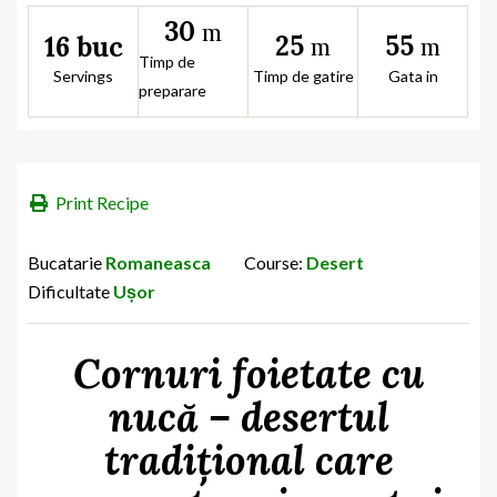
30
m
25
55
16 buc
m
m
Timp de
Servings
Timp de gatire
Gata in
preparare
Print Recipe
Bucatarie
Romaneasca
Course:
Desert
Dificultate
Ușor
Cornuri foietate cu
nucă – desertul
tradițional care