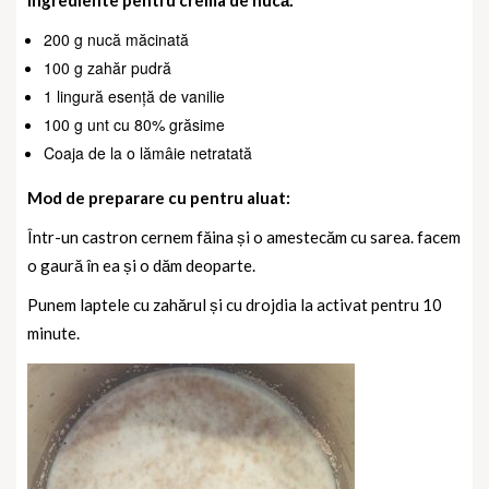
Ingrediente pentru crema de nucă:
200 g nucă măcinată
100 g zahăr pudră
1 lingură esență de vanilie
100 g unt cu 80% grăsime
Coaja de la o lămâie netratată
Mod de preparare cu pentru aluat:
Într-un castron cernem făina și o amestecăm cu sarea. facem
o gaură în ea și o dăm deoparte.
Punem laptele cu zahărul și cu drojdia la activat pentru 10
minute.