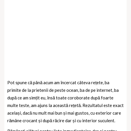
Pot spune că până acum am încercat câteva rețete, ba
primite de la prietenii de peste ocean, ba de pe internet, ba
după ce am simțit eu, însă toate coroborate după foarte
multe teste, am ajuns la această rețetă. Rezultatul este exact
același, dacă nu mult mai bun și mai gustos, cu exterior care
rămâne crocant și după răcire dar și cu interior suculent.
Rămâneți alături pentru lista ingredientelor, dar și pentru