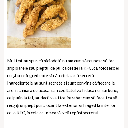
Mulți mi-au spus că niciodată nu am cum să reușesc să fac
aripioarele sau pieptul de pui ca cei de la KFC, că folosesc ei
nu știu ce ingrediente și că, rețeta ar fi secretă.
Ingredientele nu sunt secrete și sunt convins că fiecare le
are în cămara de acasă, iar rezultatul va fi dacă nu mai bune,
cel puțin la fel, iar dacă v-ați tot întrebat cum să faceți ca să
reușiți un piept pui crocant la exterior și fraged la interior,
ca la KFC, în cele ce urmează, veți regăsi secretul.