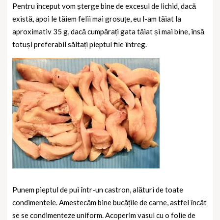
Pentru început vom șterge bine de excesul de lichid, dacă
există, apoi le tăiem felii mai grosuțe, eu l-am tăiat la
aproximativ 35 g, dacă cumpărați gata tăiat și mai bine, însă
totuși preferabil săltați pieptul file întreg.
Punem pieptul de pui într-un castron, alături de toate
condimentele. Amestecăm bine bucățile de carne, astfel încât
se se condimenteze uniform. Acoperim vasul cu o folie de