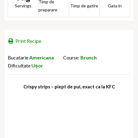
Timp de
Servings
Timp de gatire
Gata in
preparare
Print Recipe
Bucatarie
Americana
Course:
Brunch
Dificultate
Ușor
Crispy strips – piept de pui, exact ca la KFC