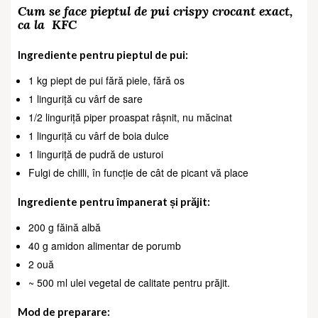
Cum se face pieptul de pui crispy crocant exact,
ca la
KFC
Ingrediente pentru pieptul de pui:
1 kg piept de pui fără piele, fără os
1 linguriță cu vârf de sare
1/2 linguriță piper proaspat râșnit, nu măcinat
1 linguriță cu vârf de boia dulce
1 linguriță de pudră de usturoi
Fulgi de chilli, în funcție de cât de picant vă place
Ingrediente pentru împanerat și prăjit:
200 g făină albă
40 g amidon alimentar de porumb
2 ouă
~ 500 ml ulei vegetal de calitate pentru prăjit.
Mod de preparare: