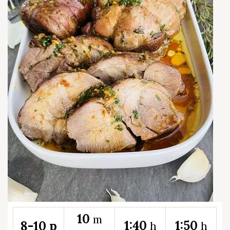
10
m
1:40
1:50
8-10 p
h
h