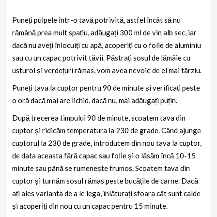
Puneți pulpele într-o tavă potrivită, astfel încât să nu
rămână prea mult spațiu, adăugați 300 ml de vin alb sec, iar
dacă nu aveți înlocuiți cu apă, acoperiți cu o folie de aluminiu
sau cu un capac potrivit tăvii. Păstrați sosul de lămâie cu
usturoi și verdețuri rămas, vom avea nevoie de el mai târziu.
Puneți tava la cuptor pentru 90 de minute și verificați peste
o oră dacă mai are lichid, dacă nu, mai adăugați puțin.
După trecerea timpului 90 de minute, scoatem tava din
cuptor și ridicăm temperatura la 230 de grade. Când ajunge
cuptorul la 230 de grade, introducem din nou tava la cuptor,
de data aceasta fără capac sau folie și o lăsăm încă 10-15
minute sau până se rumenește frumos. Scoatem tava din
cuptor și turnăm sosul rămas peste bucățile de carne. Dacă
ați ales varianta de a le lega, înlăturați sfoara cât sunt calde
și acoperiți din nou cu un capac pentru 15 minute.