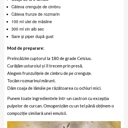
Câteva crenguțe de cimbru
Câteva frunze de rozmarin
100 ml ulei de măsline
300 ml vin alb sec
Sare și piper după gust
Mod de preparare:
Preîncălzim cuptorul la 180 de grade Celsius.
Curățăm usturoiul și îl trecem prin presă.
Alegem frunzulițele de cimbru de pe crenguțe.
Tocăm rozmarinul mărunt.
Dăm coaja de lămâie pe răzătoarea cu ochiuri mici.
Punem toate ingredientele într-un castron cu excepția
pulpelor de curcan. Omogenizăm cu un tel până obținem o
compoziție similară unei emulsii.