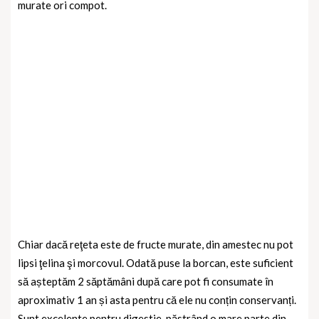
murate ori compot.
Chiar dacă reţeta este de fructe murate, din amestec nu pot
lipsi ţelina şi morcovul. Odată puse la borcan, este suficient
să așteptăm 2 săptămâni după care pot fi consumate în
aproximativ 1 an și asta pentru că ele nu conțin conservanți.
Sunt excelente pentru digestie, păstrând o mare parte din