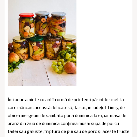
Îmi aduc aminte cu ani în urmă de prietenii părinților mei, la
care mâncam această delicatesă, la sat, în județul Timiș, de
obicei mergeam de sâmbătă până duminica la ei, iar masa de
prânz din ziua de duminică conținea musai supa de pui cu
tăiței sau găluște, friptura de pui sau de porc și aceste fructe