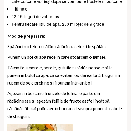
câte borcane vor ieși după ce vom pune fructele în borcane
1 lămâie
12-15 linguri de zahăr tos
Pentru fiecare litru de apă, 250 ml oțet de 9 grade
Mod de preparare:
Spălăm fructele, curățăm rădăcinoasele și le spălăm.
Punem un bol cu apă rece în care stoarcem o lămâie.
Tăiem felii merele, perele, gutuile și rădăcinoasele și le
punem în bolul cu apă, ca să evităm oxidarea lor. Strugurii îi
rupem de pe ciorchine și îi punem într-un bol.
Așezăm în borcane frunzele de țelină, o parte din
rădăcinoase și așezăm feliile de fructe astfel încât să
rămână cât mai puțin aer în borcan, deasupra punem boabele
de struguri.