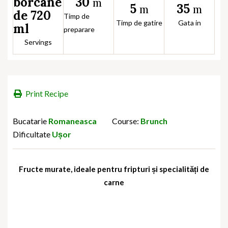
30
borcane
m
5
35
m
m
de 720
Timp de
Timp de gatire
Gata in
ml
preparare
Servings
Print Recipe
Bucatarie
Romaneasca
Course:
Brunch
Dificultate
Ușor
Fructe murate, ideale pentru fripturi și specialități de
carne