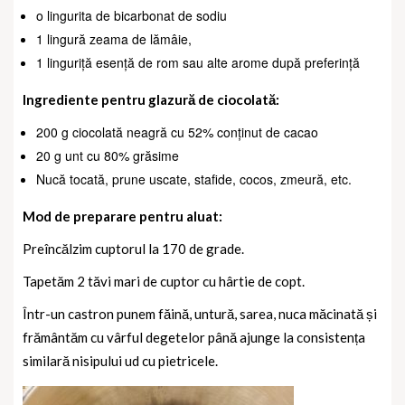
o lingurita de bicarbonat de sodiu
1 lingură zeama de lămâie,
1 linguriță esență de rom sau alte arome după preferință
Ingrediente pentru glazură de ciocolată:
200 g ciocolată neagră cu 52% conținut de cacao
20 g unt cu 80% grăsime
Nucă tocată, prune uscate, stafide, cocos, zmeură, etc.
Mod de preparare pentru aluat:
Preîncălzim cuptorul la 170 de grade.
Tapetăm 2 tăvi mari de cuptor cu hârtie de copt.
Într-un castron punem făină, untură, sarea, nuca măcinată și
frământăm cu vârful degetelor până ajunge la consistența
similară nisipului ud cu pietricele.