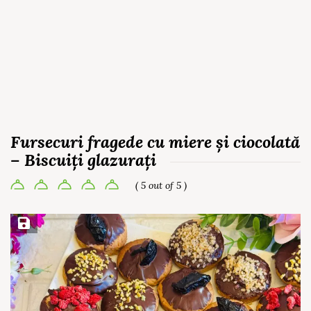
Fursecuri fragede cu miere și ciocolată
– Biscuiți glazurați
( 5 out of 5 )
Save Recipe