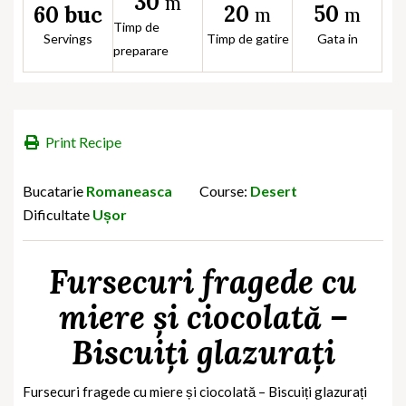
30
m
20
50
60 buc
m
m
Timp de
Servings
Timp de gatire
Gata in
preparare
Print Recipe
Bucatarie
Romaneasca
Course:
Desert
Dificultate
Ușor
Fursecuri fragede cu
miere și ciocolată –
Biscuiți glazurați
Fursecuri fragede cu miere și ciocolată – Biscuiți glazurați