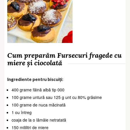
Cum preparăm Fursecuri fragede cu
miere și ciocolată
Ingrediente pentru biscuiți:
400 grame făină albă tip 000
100 grame untură sau 125 g unt cu 80% grăsime
100 grame de nuca măcinată
1 ou întreg
coaja de la o lămâie netratată
150 mililitri de miere