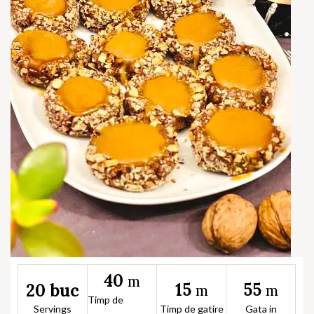
40
m
15
55
20 buc
m
m
Timp de
Servings
Timp de gatire
Gata in