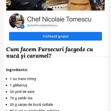
Cum facem Fursecuri facgede cu
nucă și caramel?
Ingrediente:
1 ou mare întreg
1 gălbenuș
Un praf de sare
70 g zahăr tos
20 g cacao de bună calitate
80 g unt cu minim 80% grăsime