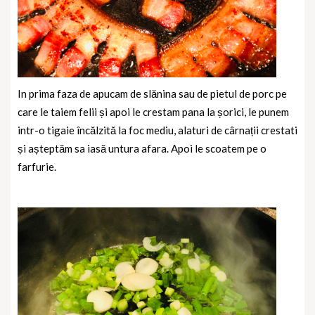
In prima faza de apucam de slănina sau de pietul de porc pe
care le taiem felii și apoi le crestam pana la șorici, le punem
intr-o tigaie încălzită la foc mediu, alaturi de cârnații crestati
și așteptăm sa iasă untura afara. Apoi le scoatem pe o
farfurie.