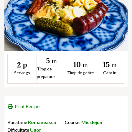
5
m
10
15
2 p
m
m
Timp de
Servings
Timp de gatire
Gata in
preparare
Print Recipe
Bucatarie
Romaneasca
Course:
Mic dejun
Dificultate
Ușor