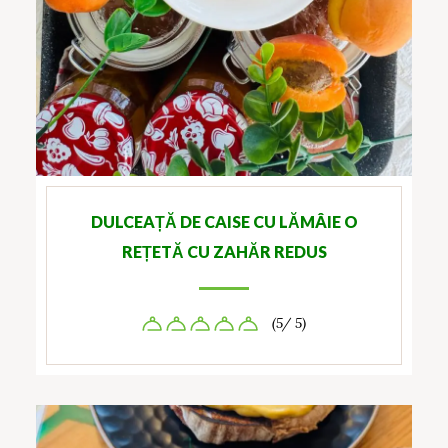
DULCEAȚĂ DE CAISE CU LĂMÂIE O
REȚETĂ CU ZAHĂR REDUS
(5/ 5)