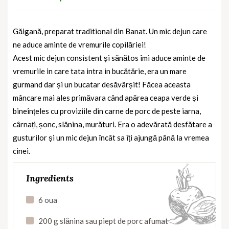
Găigană, preparat traditional din Banat. Un mic dejun care
ne aduce aminte de vremurile copilăriei!
Acest mic dejun consistent și sănătos îmi aduce aminte de
vremurile in care tata intra in bucătărie, era un mare
gurmand dar și un bucatar desăvârșit! Făcea aceasta
mâncare mai ales primăvara când apărea ceapa verde și
bineînțeles cu proviziile din carne de porc de peste iarna,
cârnați, șonc, slănina, murături. Era o adevărată desfătare a
gusturilor și un mic dejun încât sa îți ajungă până la vremea
cinei.
Ingredients
6 oua
200 g slănina sau piept de porc afumat