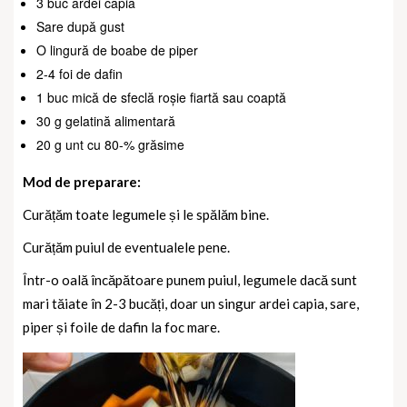
3 buc ardei capia
Sare după gust
O lingură de boabe de piper
2-4 foi de dafin
1 buc mică de sfeclă roșie fiartă sau coaptă
30 g gelatină alimentară
20 g unt cu 80-% grăsime
Mod de preparare:
Curățăm toate legumele și le spălăm bine.
Curățăm puiul de eventualele pene.
Într-o oală încăpătoare punem puiul, legumele dacă sunt
mari tăiate în 2-3 bucăți, doar un singur ardei capia, sare,
piper și foile de dafin la foc mare.