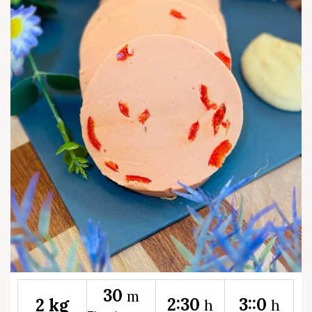
30
m
2:30
3::0
2 kg
h
h