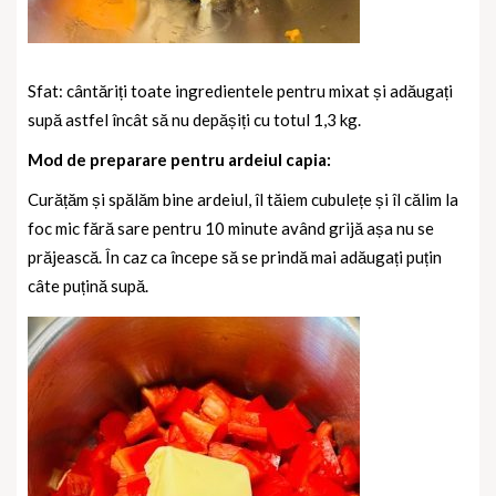
Sfat: cântăriți toate ingredientele pentru mixat și adăugați
supă astfel încât să nu depășiți cu totul 1,3 kg.
Mod de preparare pentru ardeiul capia:
Curățăm și spălăm bine ardeiul, îl tăiem cubulețe și îl călim la
foc mic fără sare pentru 10 minute având grijă așa nu se
prăjească. În caz ca începe să se prindă mai adăugați puțin
câte puțină supă.