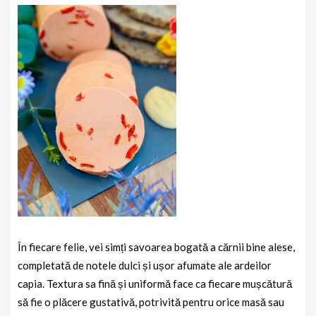
În fiecare felie, vei simți savoarea bogată a cărnii bine alese,
completată de notele dulci și ușor afumate ale ardeilor
capia. Textura sa fină și uniformă face ca fiecare mușcătură
să fie o plăcere gustativă, potrivită pentru orice masă sau