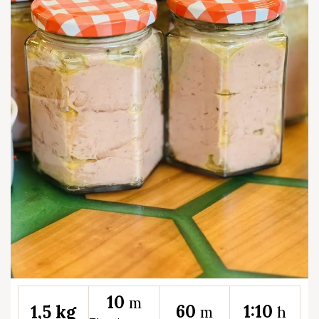
10
m
60
1:10
1,5 kg
m
h