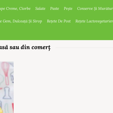
upe Creme, Ciorbe
Salate
Paste
Pește
Conserve Și Murătur
De Gem, Dulceață Și Sirop
Rețete De Post
Rețete Lactovegetarie
casă sau din comerț