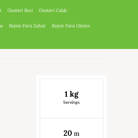
i
Gustări Reci
Gustări Calde
ne
Rețete Fără Zahăr
Rețete Fără Gluten
1 kg
Servings
20
m