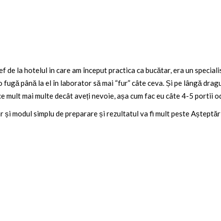
ef de la hotelul in care am început practica ca bucătar, era un special
 fugă până la el în laborator să mai “fur” câte ceva. Și pe lângă drag
e mult mai multe decât aveți nevoie, așa cum fac eu câte 4-5 portii o
ar și modul simplu de preparare și rezultatul va fi mult peste Aștept