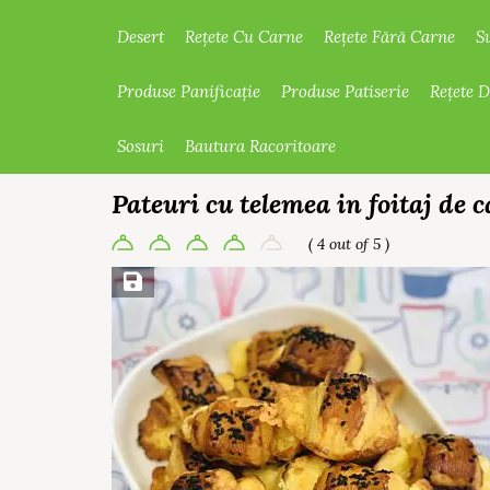
Desert
Rețete Cu Carne
Rețete Fără Carne
S
Produse Panificație
Produse Patiserie
Rețete 
Sosuri
Bautura Racoritoare
Pateuri cu telemea in foitaj de 
( 4 out of 5 )
Save Recipe