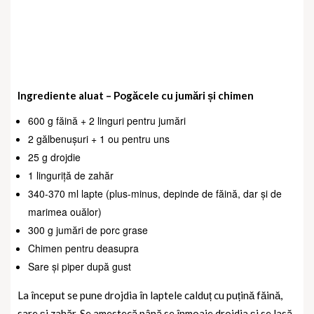
Ingrediente aluat – Pogăcele cu jumări și chimen
600 g făină + 2 linguri pentru jumări
2 gălbenușuri + 1 ou pentru uns
25 g drojdie
1 linguriță de zahăr
340-370 ml lapte (plus-minus, depinde de făină, dar și de
marimea ouălor)
300 g jumări de porc grase
Chimen pentru deasupra
Sare și piper după gust
La început se pune drojdia în laptele calduț cu puțină făină,
sare și zahăr. Se amestecă până se înmoaie drojdia și se lasă