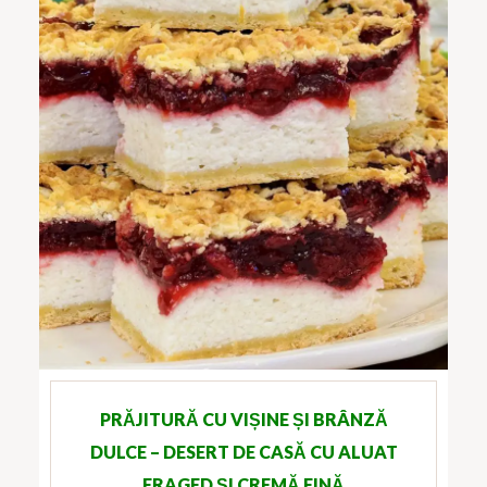
PRĂJITURĂ CU VIȘINE ȘI BRÂNZĂ
DULCE – DESERT DE CASĂ CU ALUAT
FRAGED ȘI CREMĂ FINĂ