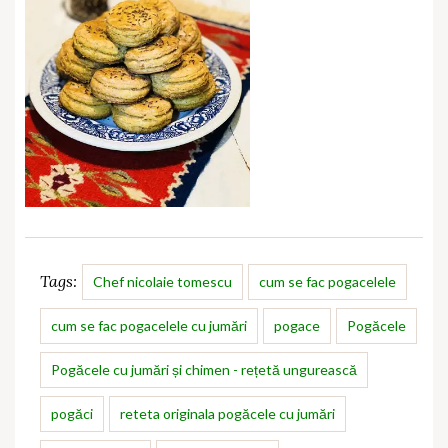
Tags:
Chef nicolaie tomescu
cum se fac pogacelele
cum se fac pogacelele cu jumări
pogace
Pogăcele
Pogăcele cu jumări și chimen - rețetă ungurească
pogăci
reteta originala pogăcele cu jumări