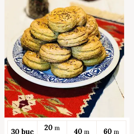
20
m
40
60
30 buc
m
m