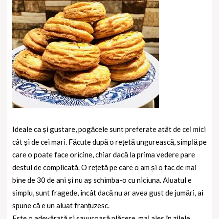
Ideale ca și gustare, pogăcele sunt preferate atât de cei mici
cât și de cei mari. Făcute după o rețetă ungurească, simplă pe
care o poate face oricine, chiar dacă la prima vedere pare
destul de complicată. O rețetă pe care o am și o fac de mai
bine de 30 de ani și nu aș schimba-o cu niciuna. Aluatul e
simplu, sunt fragede, încât dacă nu ar avea gust de jumări, ai
spune că e un aluat franțuzesc.
Este o adevărată și savuroasă plăcere, mai ales în zilele