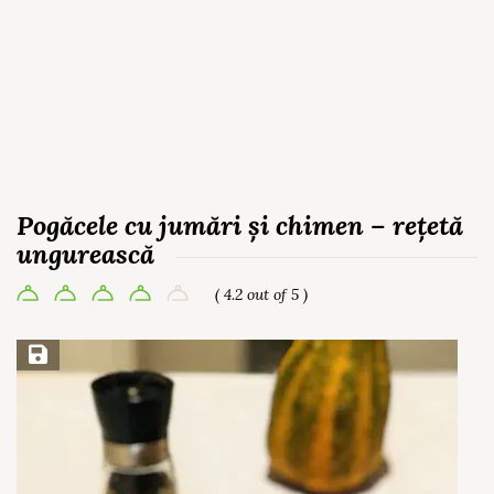
Pogăcele cu jumări și chimen – rețetă
ungurească
( 4.2 out of 5 )
Save Recipe