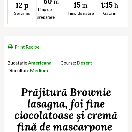
60
m
15
1:15
12 p
m
h
Timp de
Servings
Timp de gatire
Gata in
preparare
Print Recipe
Bucatarie
Americana
Course:
Desert
Dificultate
Medium
Prăjitură Brownie
lasagna, foi fine
ciocolatoase și cremă
fină de mascarpone