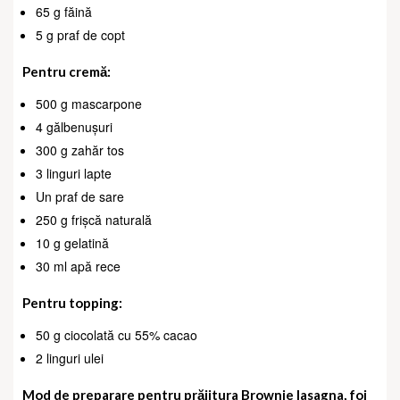
65 g făină
5 g praf de copt
Pentru cremă:
500 g mascarpone
4 gălbenușuri
300 g zahăr tos
3 linguri lapte
Un praf de sare
250 g frișcă naturală
10 g gelatină
30 ml apă rece
Pentru topping:
50 g ciocolată cu 55% cacao
2 linguri ulei
Mod de preparare pentru prăjitura Brownie lasagna, foi