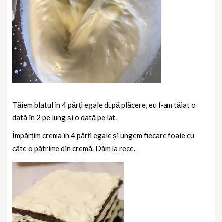
Tăiem blatul în 4 părți egale după plăcere, eu l-am tăiat o
dată în 2 pe lung și o dată pe lat.
Împărțim crema în 4 părți egale și ungem fiecare foaie cu
câte o pătrime din cremă. Dăm la rece.