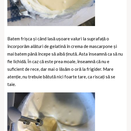
Batem frișca și când lasă ușoare valuri la suprafață o
încorporăm alături de gelatină în crema de mascarpone și
mai batem până începe să aibă ținută. Asta înseamnă ca să nu
fie lichidă. În caz că este prea moale, înseamnă că nu e
suficient de rece, dar mai o lăsăm o oră la frigider. Mare
atenție, nu trebuie bătută nici foarte tare, ca riscați să se
taie.