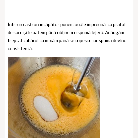
Într-un castron încăpător punem ouăle împreună
cu praful
de sare și le batem până obținem o spumă lejeră. Adăugăm
treptat zahărul cu mixăm până se topește iar spuma devine
consistentă.