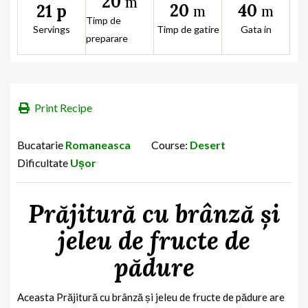
20
m
20
40
21 p
m
m
Timp de
Servings
Timp de gatire
Gata in
preparare
Print Recipe
Bucatarie
Romaneasca
Course:
Desert
Dificultate
Ușor
Prăjitură cu brânză și
jeleu de fructe de
pădure
Aceasta
Prăjitură cu brânză și jeleu de fructe de pădure are