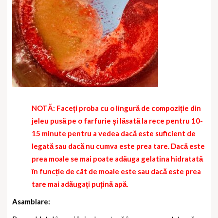
NOTĂ: Faceți proba cu o lingură de compoziție din
jeleu pusă pe o farfurie și lăsată la rece pentru 10-
15 minute pentru a vedea dacă este suficient de
legată sau dacă nu cumva este prea tare. Dacă este
prea moale se mai poate adăuga gelatina hidratată
în funcție de cât de moale este sau dacă este prea
tare mai adăugați puțină apă.
Asamblare: