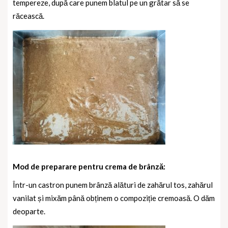
tempereze, după care punem blatul pe un grătar să se
răcească.
Mod de preparare pentru crema de brânză:
Într-un castron punem brânză alături de zahărul tos, zahărul
vanilat și mixăm până obținem o compoziție cremoasă. O dăm
deoparte.