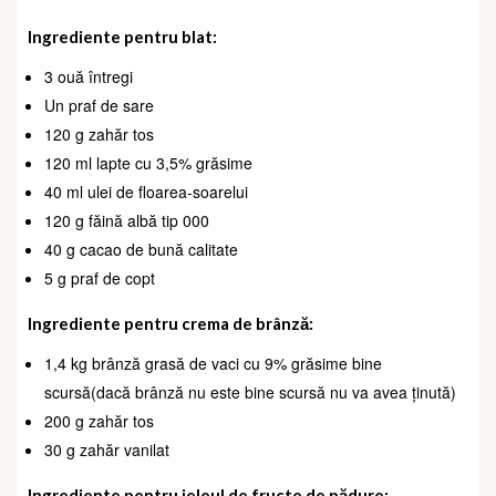
Ingrediente pentru blat:
3 ouă întregi
Un praf de sare
120 g zahăr tos
120 ml lapte cu 3,5% grăsime
40 ml ulei de floarea-soarelui
120 g făină albă tip 000
40 g cacao de bună calitate
5 g praf de copt
Ingrediente pentru crema de brânză:
1,4 kg brânză grasă de vaci cu 9% grăsime bine
scursă(dacă brânză nu este bine scursă nu va avea ținută)
200 g zahăr tos
30 g zahăr vanilat
Ingrediente pentru jeleul de fructe de pădure: