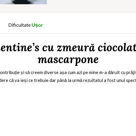
Dificultate
Ușor
entine’s cu zmeură ciocola
mascarpone
ontribuție și să creem diverse așa cum azi pe mine m-a dăruit cu prăji
ere că va ieși ce trebuie dar până la urmă rezultatul a fost unul spect