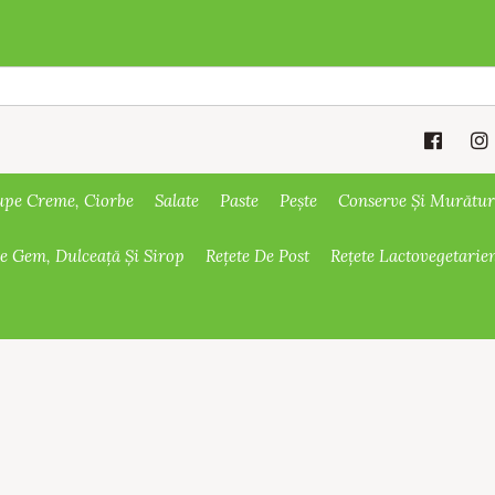
upe Creme, Ciorbe
Salate
Paste
Pește
Conserve Și Murătur
De Gem, Dulceață Și Sirop
Rețete De Post
Rețete Lactovegetarie