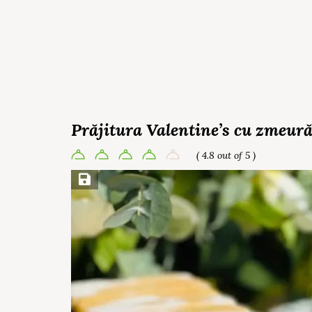
Prăjitura Valentine’s cu zmeur
( 4.8 out of 5 )
Save Recipe