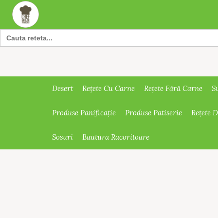
Search
for:
Desert
Rețete Cu Carne
Rețete Fără Carne
S
Produse Panificație
Produse Patiserie
Rețete 
Sosuri
Bautura Racoritoare