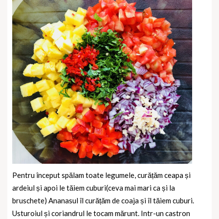
Pentru început spălam toate legumele, curățăm ceapa și
ardeiul și apoi le tăiem cuburi(ceva mai mari ca și la
bruschete) Ananasul îl curățăm de coaja și îl tăiem cuburi.
Usturoiul și coriandrul le tocam mărunt. Intr-un castron