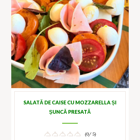
SALATĂ DE CAISE CU MOZZARELLA ȘI
ȘUNCĂ PRESATĂ
(0/ 5)