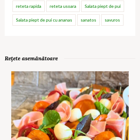
reteta rapida
reteta usoara
Salata piept de pui
Salata piept de pui cu ananas
sanatos
savuros
Rețete asemănătoare