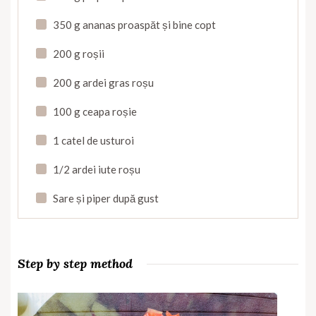
350 g ananas proaspăt și bine copt
200 g roșii
200 g ardei gras roșu
100 g ceapa roșie
1 catel de usturoi
1/2 ardei iute roșu
Sare și piper după gust
Step by step method