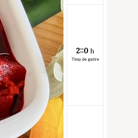
2::0
h
Timp de gatire