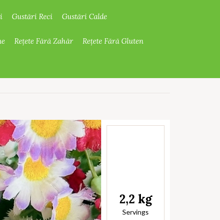
i
Gustări Reci
Gustări Calde
ne
Rețete Fără Zahăr
Rețete Fără Gluten
2,2 kg
Servings