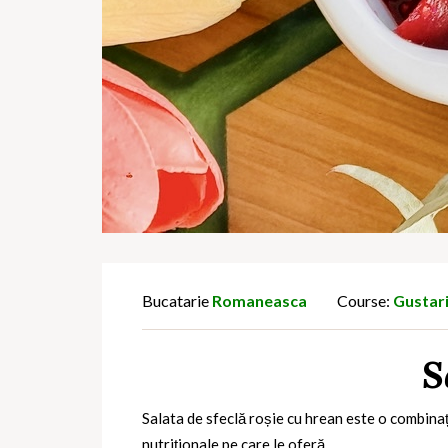
Bucatarie
Romaneasca
Course:
Gustar
S
Salata de sfeclă roșie cu hrean este o combinaț
nutriționale pe care le oferă.