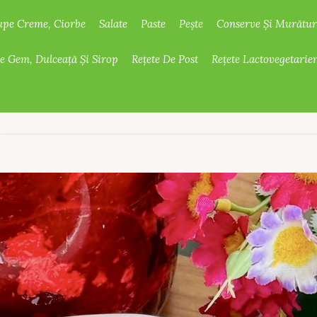
upe Creme, Ciorbe
Salate
Paste
Pește
Conserve Și Murătur
De Gem, Dulceață Și Sirop
Rețete De Post
Rețete Lactovegetarie