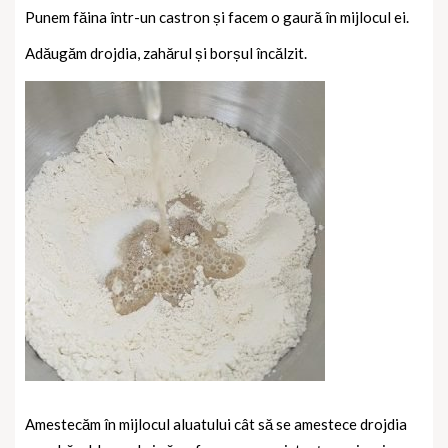
Punem făina într-un castron și facem o gaură în mijlocul ei.
Adăugăm drojdia, zahărul și borșul încălzit.
Amestecăm în mijlocul aluatului cât să se amestece drojdia