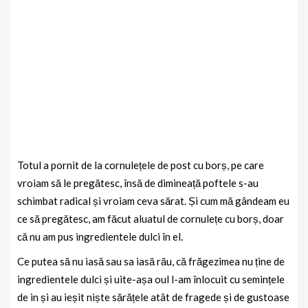
Totul a pornit de la cornulețele de post cu borș, pe care
vroiam să le pregătesc, însă de dimineață poftele s-au
schimbat radical și vroiam ceva sărat. Și cum mă gândeam eu
ce să pregătesc, am făcut aluatul de cornulețe cu borș, doar
că nu am pus ingredientele dulci în el.
Ce putea să nu iasă sau sa iasă rău, că frăgezimea nu ține de
ingredientele dulci și uite-așa oul l-am înlocuit cu semințele
de in și au ieșit niște sărățele atât de fragede și de gustoase