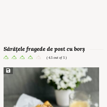
Sărățele fragede de post cu borș
( 4.5 out of 5 )
Save Recipe