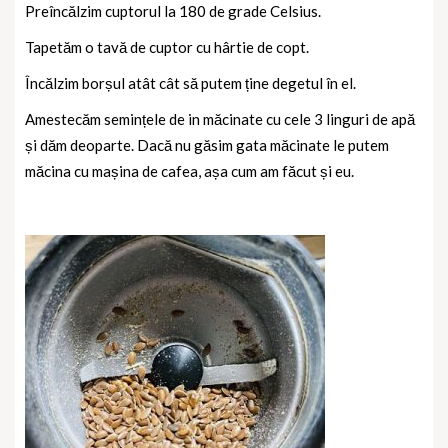
Preîncălzim cuptorul la 180 de grade Celsius.
Tapetăm o tavă de cuptor cu hârtie de copt.
Încălzim borșul atât cât să putem ține degetul în el.
Amestecăm semințele de in măcinate cu cele 3 linguri de apă
și dăm deoparte. Dacă nu găsim gata măcinate le putem
măcina cu mașina de cafea, așa cum am făcut și eu.