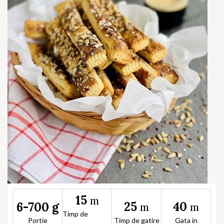
15
m
25
40
6-700 g
m
m
Timp de
Portie
Timp de gatire
Gata in