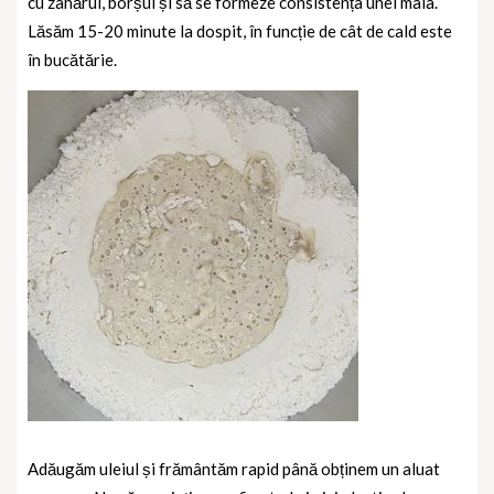
cu zahărul, borșul și să se formeze consistența unei maia.
Lăsăm 15-20 minute la dospit, în funcție de cât de cald este
în bucătărie.
Adăugăm uleiul și frământăm rapid până obținem un aluat