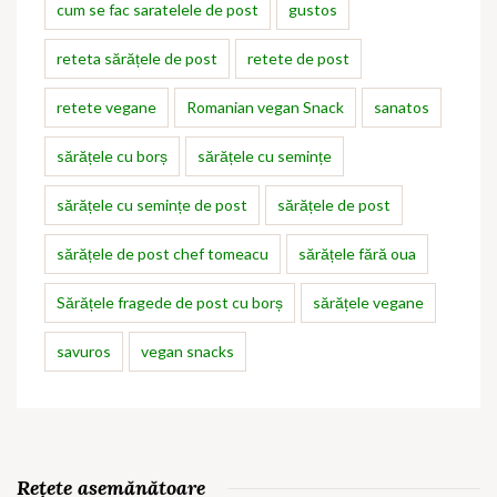
cum se fac saratelele de post
gustos
reteta sărățele de post
retete de post
retete vegane
Romanian vegan Snack
sanatos
sărățele cu borș
sărățele cu semințe
sărățele cu semințe de post
sărățele de post
sărățele de post chef tomeacu
sărățele fără oua
Sărățele fragede de post cu borș
sărățele vegane
savuros
vegan snacks
Rețete asemănătoare