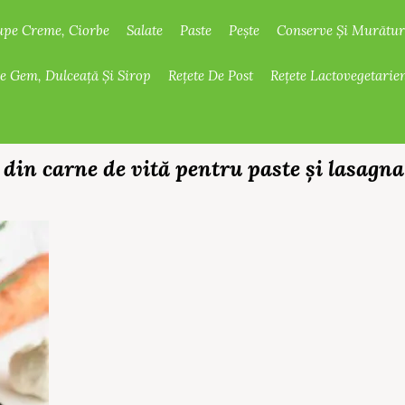
upe Creme, Ciorbe
Salate
Paste
Pește
Conserve Și Murătur
De Gem, Dulceață Și Sirop
Rețete De Post
Rețete Lactovegetarie
din carne de vită pentru paste și lasagna