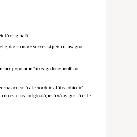
țetă originală.
delle, dar cu mare succes și pentru lasagna.
âncare popular în întreaga lume, mulți au
 vorba aceea: “câte bordeie atâtea obiceie”
ta nu este cea originală, însă vă asigur că este