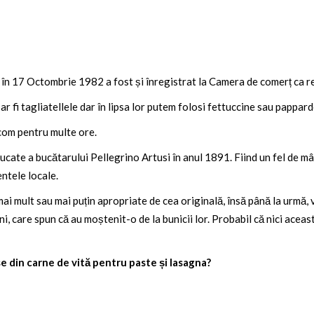
 în 17 Octombrie 1982 a fost și înregistrat la Camera de comerț ca re
ar fi tagliatellele dar în lipsa lor putem folosi fettuccine sau pappar
lcom pentru multe ore.
bucate a bucătarului Pellegrino Artusi în anul 1891. Fiind un fel de m
entele locale.
ai mult sau mai puțin apropriate de cea originală, însă până la urmă,
ni, care spun că au moștenit-o de la bunicii lor. Probabil că nici aceas
 din carne de vită pentru paste și lasagna?