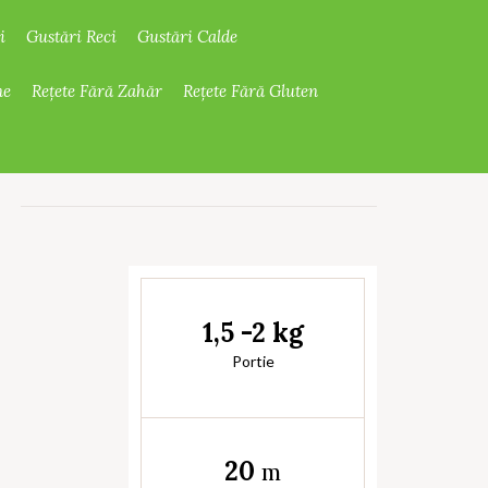
i
Gustări Reci
Gustări Calde
ne
Rețete Fără Zahăr
Rețete Fără Gluten
1,5 -2 kg
Portie
20
m