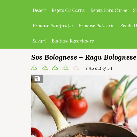
Desert
Rețete Cu Carne
Rețete Fără Carne
S
Produse Panificație
Produse Patiserie
Rețete 
Sosuri
Bautura Racoritoare
Sos Bolognese – Ragu Bolognese 
( 4.5 out of 5 )
Save Recipe