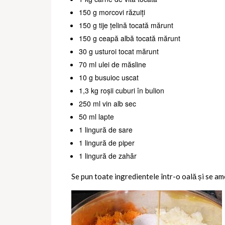
150 g morcovi răzuiți
150 g tije țelină tocată mărunt
150 g ceapă albă tocată mărunt
30 g usturoi tocat mărunt
70 ml ulei de măsline
10 g busuioc uscat
1,3 kg roșii cuburi în bulion
250 ml vin alb sec
50 ml lapte
1 lingură de sare
1 lingură de piper
1 lingură de zahăr
Se pun toate ingredientele într-o oală și se am