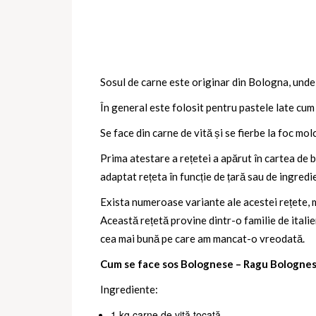
Sosul de carne este originar din Bologna, unde
În general este folosit pentru pastele late cum 
Se face din carne de vită și se fierbe la foc mo
Prima atestare a rețetei a apărut în cartea de 
adaptat rețeta în funcție de țară sau de ingredi
Exista numeroase variante ale acestei rețete, m
Această rețetă provine dintr-o familie de italie
cea mai bună pe care am mancat-o vreodată.
Cum se face sos Bolognese – Ragu Bolognese
Ingrediente:
1 kg carne de vită tocată