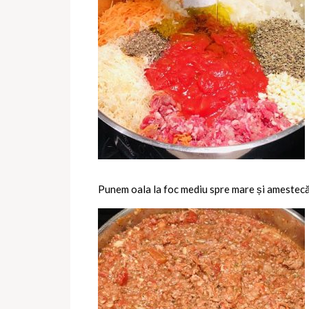
Punem oala la foc mediu spre mare și amestecă