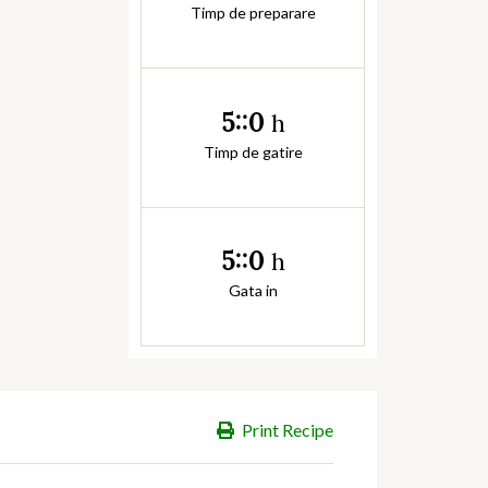
Timp de preparare
5::0
h
Timp de gatire
5::0
h
Gata in
Print Recipe