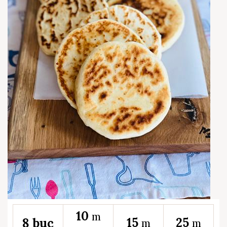
10
m
15
25
8 buc
m
m