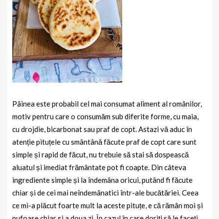
Pâinea este probabil cel mai consumat aliment al românilor,
motiv pentru care o consumăm sub diferite forme, cu maia,
cu drojdie, bicarbonat sau praf de copt. Astazi vă aduc în
atenție pituțele cu smântână făcute praf de copt care sunt
simple și rapid de făcut, nu trebuie să stai să dospească
aluatul și imediat frământate pot fi coapte. Din câteva
ingrediente simple și la îndemâna oricui, putând fi făcute
chiar și de cei mai neîndemânatici într-ale bucătăriei. Ceea
ce mi-a plăcut foarte mult la aceste pituțe, e că rămân moi și
pufoase chiar și a doua zi. În cazul în care doriți să le faceți