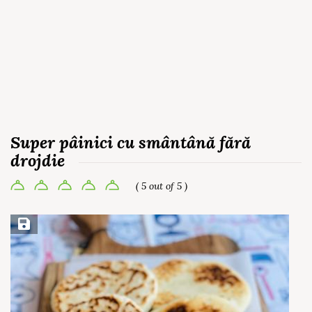
Super pâinici cu smântână fără
drojdie
( 5 out of 5 )
Save Recipe