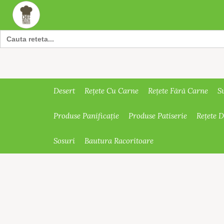
Search
for:
Desert
Rețete Cu Carne
Rețete Fără Carne
S
Produse Panificație
Produse Patiserie
Rețete 
Sosuri
Bautura Racoritoare