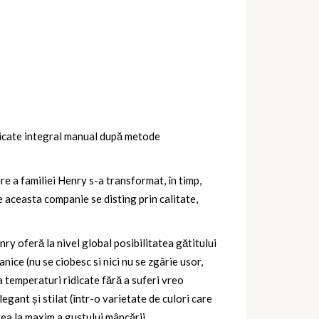
ricate integral manual după metode
re a familiei Henry s-a transformat, în timp,
e aceasta companie se disting prin calitate,
ry oferă la nivel global posibilitatea gătitului
anice (nu se ciobesc si nici nu se zgârie usor,
la temperaturi ridicate fără a suferi vreo
ant și stilat (într-o varietate de culori care
rea la maxim a gustului mâncării.