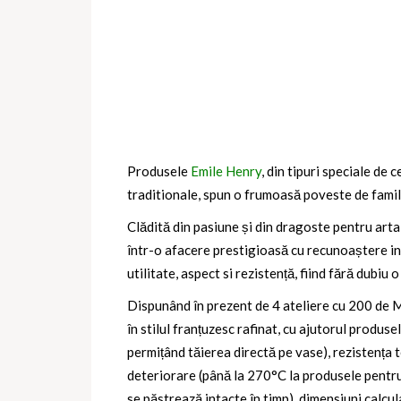
Produsele
Emile Henry
, din tipuri speciale d
traditionale, spun o frumoasă poveste de familie
Clădită din pasiune și din dragoste pentru arta 
într-o afacere prestigioasă cu recunoaștere int
utilitate, aspect si rezistență, fiind fără dubiu o
Dispunând în prezent de 4 ateliere cu 200 de Meș
în stilul franțuzesc rafinat, cu ajutorul produse
permițând tăierea directă pe vase), rezistența t
deteriorare (până la 270°C la produsele pentru 
se păstrează intacte în timp), dimensiuni calcul