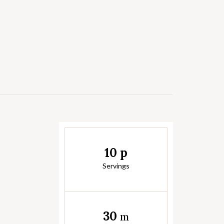
10 p
Servings
30
m