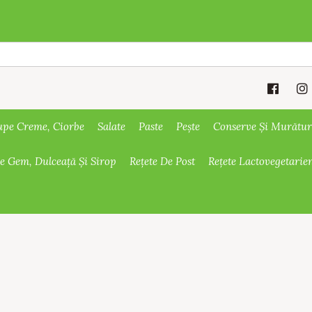
upe Creme, Ciorbe
Salate
Paste
Pește
Conserve Și Murătur
De Gem, Dulceață Și Sirop
Rețete De Post
Rețete Lactovegetarie