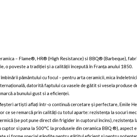
e ceramica – Flame®, HR® (High Resistance) si BBQ® (Barbeque), fab
, o poveste a tradiției și a calității începută în Franța anului 1850.
îmbinării pământului cu focul – pentru arta ceramicii, mica îndeletnici
ernațională, datorită faptului ca vasele de gătit si vesela produse d
 marcă a bunului gust si a eficienței.
teri artiști aflați într-o continuă cercetare și perfectare, Emile Hen
lor ce se remarcă prin calități cu totul aparte: rezistența la socuri mec
ermică (se pot pune direct din frigider in cuptorul încins), rezistența 
cuptor si pana la 500°C la produsele din ceramica BBQ ®), aspect eleg
ate si forme special gândite pentru gătitul eficient și pentru potența