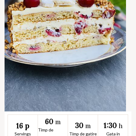
60
m
30
1:30
16 p
m
h
Timp de
Servings
Timp de gatire
Gata in