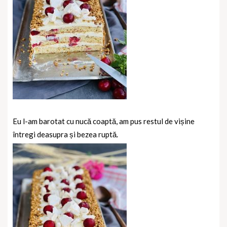
Eu l-am barotat cu nucă coaptă, am pus restul de vișine
întregi deasupra și bezea ruptă.