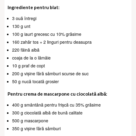
Ingrediente pentru blat:
3 ouă întregi
130 g unt
100 g iaurt grecesc cu 10% grăsime
160 zahăr tos + 2 linguri pentru deasupra
220 făină albă
coaja de la o lămâie
10 g praf de copt
200 g vișine fără sâmburi scurse de suc
50 g nucă tocată grosier
Pentru crema de mascarpone cu ciocolată albă:
400 g smântână pentru frișcă cu 35% grăsime
300 g ciocolată albă de bună calitate
500 g mascarpone
350 g vișine fără sâmburi