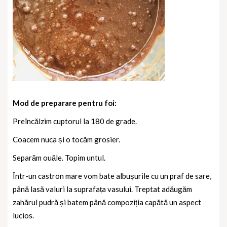
Mod de preparare pentru foi:
Preîncălzim cuptorul la 180 de grade.
Coacem nuca și o tocăm grosier.
Separăm ouăle. Topim untul.
Într-un castron mare vom bate albușurile cu un praf de sare,
până lasă valuri la suprafața vasului. Treptat adăugăm
zahărul pudră și batem până compoziția capătă un aspect
lucios.