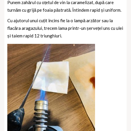
Punem zahărul cu oțetul de vin la caramelizat, după care
turnăm cu grijă pe foaia păstrată. Întindem rapid și uniform.
Cu ajutorul unui cuțit încins fie la o lampă arzător sau la
flacăra aragazului, trecem lama printr-un șervețel uns cu ulei
și taiem rapid 12 triunghiuri.