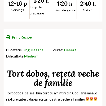
1:20
h
1:20
2:40
12-16 p
h
h
Timp de
Servings
Timp de gatire
Gata in
preparare
Print Recipe
Bucatarie
Ungureasca
Course:
Desert
Dificultate
Medium
Tort doboș, rețetă veche
de familie
Tort doboș cel mai bun tort cu amintiri din Copilăria mea, o
să-l pregătesc după rețeta noastră veche a familiei