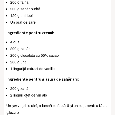
200 g făină
200 g zahăr pudră
120 g unt topit
Un praf de sare
Ingrediente pentru cremă:
4 ouă
200 g zahăr
200 g ciocolata cu 55% cacao
200 g unt
1 linguriță extract de vanilie
Ingrediente pentru glazura de zahăr ars:
200 g zahăr
2 linguri oțet de vin alb
Un șervețel cu ulei, o lampă cu flacără și un cuțit pentru tăiat
glazura