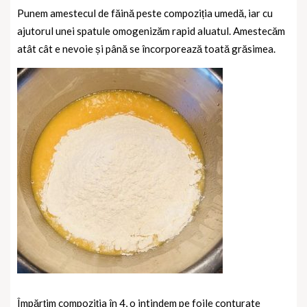
Punem amestecul de făină peste compoziția umedă, iar cu
ajutorul unei spatule omogenizăm rapid aluatul. Amestecăm
atât cât e nevoie și până se încorporează toată grăsimea.
Împărțim compoziția în 4, o intindem pe foile conturate