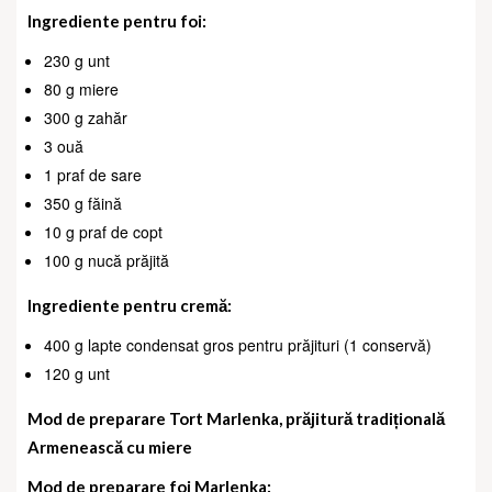
Ingrediente pentru foi:
230 g unt
80 g miere
300 g zahăr
3 ouă
1 praf de sare
350 g făină
10 g praf de copt
100 g nucă prăjită
Ingrediente pentru cremă:
400 g lapte condensat gros pentru prăjituri (1 conservă)
120 g unt
Mod de preparare Tort Marlenka, prăjitură tradițională
Armenească cu miere
Mod de preparare foi Marlenka: