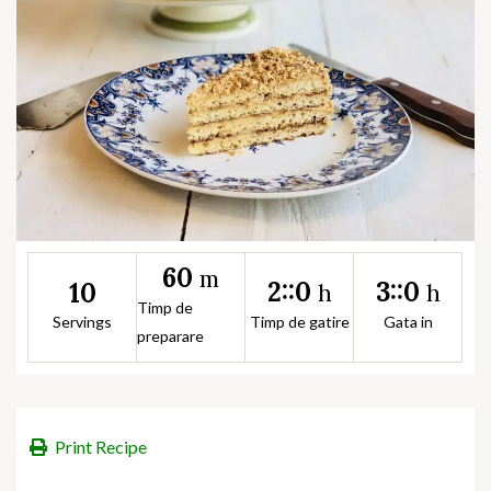
60
m
2::0
3::0
10
h
h
Timp de
Servings
Timp de gatire
Gata in
preparare
Print Recipe