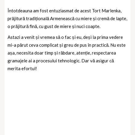
Întotdeauna am fost entuziasmat de acest Tort Marlenka,
prăjitură tradițională Armenească cu miere și cremă de lapte,
o prăjitură fină, cu gust de miere și nuci coapte.
Astazi a venit și vremea să o fac și eu, deși la prima vedere
mi-a părut ceva complicat și greu de pus în practică. Nu este
așa, necesita doar timp și răbdare, atenție, respectarea
gramajele ai a procesului tehnologic. Dar vă asigur că
merita efortul!