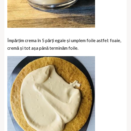
Împărțim crema în 5 părți egale și umplem foile astfel: foaie,
cremă și tot așa până terminăm foile.